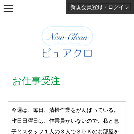
新規会員登録・ログイン
TOGGLE
NAVIGATION
お仕事受注
今週は、毎日、清掃作業をがんばっている。
昨日日曜日は、作業員がいないので、私と息
子とスタッフ１人の３人で３ＤＫのお部屋を