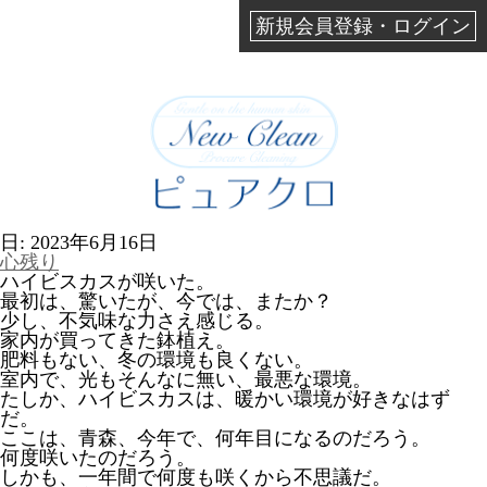
新規会員登録・ログイン
日:
2023年6月16日
心残り
ハイビスカスが咲いた。
最初は、驚いたが、今では、またか？
少し、不気味な力さえ感じる。
家内が買ってきた鉢植え。
肥料もない、冬の環境も良くない。
室内で、光もそんなに無い、最悪な環境。
たしか、ハイビスカスは、暖かい環境が好きなはず
だ。
ここは、青森、今年で、何年目になるのだろう。
何度咲いたのだろう。
しかも、一年間で何度も咲くから不思議だ。