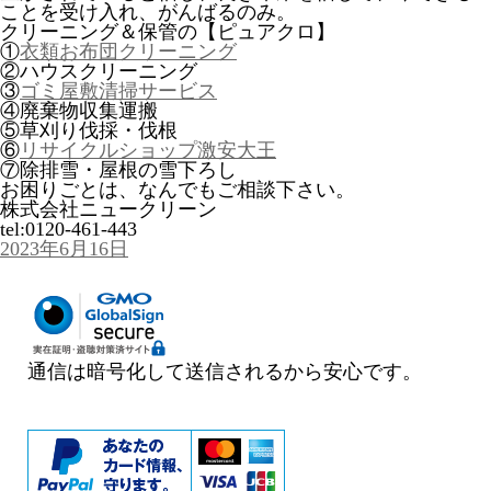
ことを受け入れ、がんばるのみ。
クリーニング＆保管の【ピュアクロ】
①
衣類お布団クリーニング
②ハウスクリーニング
③
ゴミ屋敷清掃サービス
④廃棄物収集運搬
⑤草刈り伐採・伐根
⑥
リサイクルショップ激安大王
⑦除排雪・屋根の雪下ろし
お困りごとは、なんでもご相談下さい。
株式会社ニュークリーン
tel:0120-461-443
投
2023年6月16日
稿
日:
通信は暗号化して送信されるから安心です。