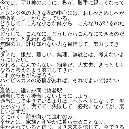
今では、守り神のように、私が、勝手に親しくなって
いく。
オレンジ色の大きな花の中心には、おしべとめしべが
特徴的、しっかりとしている。
どうして、こんな小さな鉢から、こんな力が出るのだ
ろうか。
どうして、こんなに、どうしたらこんなにできるのだ
ろうか、と思われる事。
無限の力、計り知れない力を目指して、努力してき
た。
ダメだ、嫌だ、難しい、無理、無駄とは、考えないよ
うにしたい。
やれる、なんでもない、簡単だ、大丈夫、きっとよく
なると考えるよう努力してきた。
これからもがんばろう。
ハイビスカスの応援があれば、それでよいではない
か。
最後は、誰もが同じ終着駅。
到着してから後悔しないようにしよう。
適当にして生きているよりは、ヘトヘトになって、泥
をかぶって、慌てて、失敗して、必死になってが、楽
しいはずだ。
とにかく、前を向いて進むのみ。
幸せとは、家族と和やかに暮らせることなり。
生かされていると信じ、良き未来を信じて、今できる