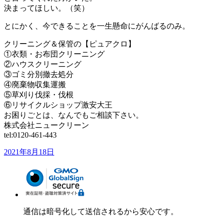
決まってほしい。（笑）
とにかく、今できることを一生懸命にがんばるのみ。
クリーニング＆保管の【ピュアクロ】
①衣類・お布団クリーニング
②ハウスクリーニング
③ゴミ分別撤去処分
④廃棄物収集運搬
⑤草刈り伐採・伐根
⑥リサイクルショップ激安大王
お困りごとは、なんでもご相談下さい。
株式会社ニュークリーン
tel:0120-461-443
投
2021年8月18日
稿
日:
通信は暗号化して送信されるから安心です。