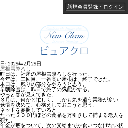
新規会員登録・ログイン
日:
2025年2月25日
屋根雪降ろし
昨日は、社屋の屋根雪降ろしを行った。
今年は、二回目、一番高い屋根は、終了できた。
本日は、残りの部分をやろうと思う。
早朝除雪は、昨日で終了の気配がする。
やっと春が見えてきた。
３月は、何かと忙しく、しかも気を遣う業務が多い。
覚悟を決めて、心構えしておこうと思う。
ネットを参照していると
たった２００円ほどの食品を万引きして捕まる老人を
観た。
年金が底をついて、次の受給までが食いつなげない状