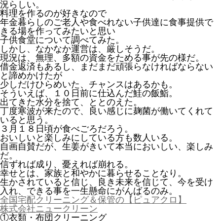
況らしい。
料理を作るのが好きなので
年金暮らしのご老人や食べれない子供達に食事提供で
きる場を作ってみたいと思い
子供食堂について調べてみた。
しかし、なかなか運営は、厳しそうだ。
現況は、無理、多額の資金をためる事が先の様だ。
借金返済もあるし、まだまだ頑張らなければならない
と諦めかけたが
少しだけひらめいた、チャンスはあるかも。
そういえば、１０日前に仕込んだ鮭の飯鮨。
出てきた水分を捨て、ととのえた。
丁度寒波が来たので、良い感じに麹菌が働いてくれて
いると思う。
３月１８日頃が食べごろだろう。
おいしいと楽しみにしている方も数人いる。
自画自賛だが、生姜がきいて本当においしい、楽しみ
だ。
信ずれば成り、憂えれば崩れる。
幸せとは、家族と和やかに暮らせることなり。
生かされていると信じ、良き未来を信じて、今を受け
入れ、できる事を一生懸命にがんばるのみ。
全国宅配クリーニング＆保管の【ピュアクロ】
株式会社ニュークリーン
①衣類・布団クリーニング