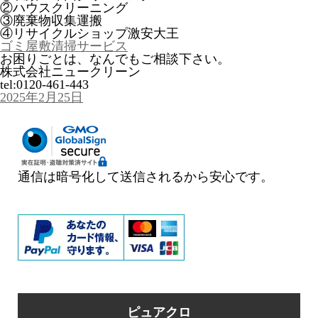
②ハウスクリーニング
③廃棄物収集運搬
④リサイクルショップ激安大王
ゴミ屋敷清掃サービス
お困りごとは、なんでもご相談下さい。
株式会社ニュークリーン
tel:0120-461-443
投
2025年2月25日
稿
日:
通信は暗号化して送信されるから安心です。
ピュアクロ