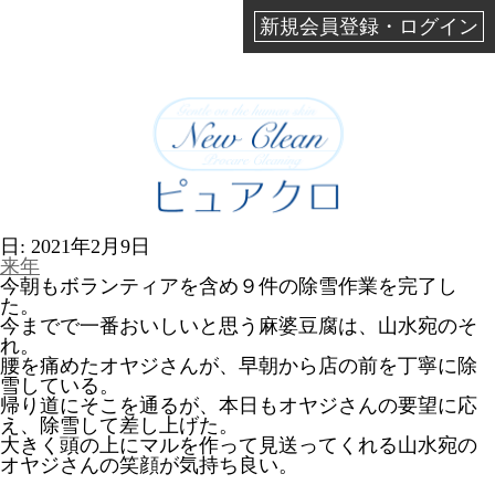
新規会員登録・ログイン
日:
2021年2月9日
来年
今朝もボランティアを含め９件の除雪作業を完了し
た。
今までで一番おいしいと思う麻婆豆腐は、山水宛のそ
れ。
腰を痛めたオヤジさんが、早朝から店の前を丁寧に除
雪している。
帰り道にそこを通るが、本日もオヤジさんの要望に応
え、除雪して差し上げた。
大きく頭の上にマルを作って見送ってくれる山水宛の
オヤジさんの笑顔が気持ち良い。