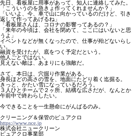
先日、看板屋に用事があって、知人に連絡してみた。
「こういうのを急きょ作ってくれませんか？」
「いいよ、今、車で山に向かっているのだけど、引き
返して作ってあげるね」
「看板屋さんは、コロナの影響ってあるの？」
「来年の今頃は、会社を閉めて、ここにはいないと思
うよ」
イベントなどが無くなったので、仕事が殆どないらし
い。
融資を受けたが、底をつく予定だという。
他人ごとではない。
見えない敵は、あまりにも強敵だ。
さて、本日は、穴掘り作業がある。
身長ほどの高さの雪を、地面にたどり着く迄掘る。
きっと、かたい雪になっているだろう。
３人ひとチームで２ヶ所、結構な広さだが、なんとか
午前中で終わらしたい。
今できることを一生懸命にがんばるのみ。
クリーニング＆保管のピュアクロ
https://www.nce.jp
株式会社ニュークリーン
ピュアクロ事業部