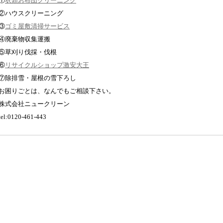
①
衣類お布団クリーニング
②ハウスクリーニング
③
ゴミ屋敷清掃サービス
④廃棄物収集運搬
⑤草刈り伐採・伐根
⑥
リサイクルショップ激安大王
⑦除排雪・屋根の雪下ろし
お困りごとは、なんでもご相談下さい。
株式会社ニュークリーン
tel:0120-461-443