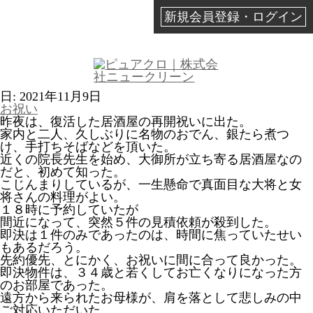
新規会員登録・ログイン
日:
2021年11月9日
お祝い
昨夜は、復活した居酒屋の再開祝いに出た。
家内と二人、久しぶりに名物のおでん、銀たら煮つ
け、手打ちそばなどを頂いた。
近くの院長先生を始め、大御所が立ち寄る居酒屋なの
だと、初めて知った。
こじんまりしているが、一生懸命で真面目な大将と女
将さんの料理がよい。
１８時に予約していたが
間近になって、突然５件の見積依頼が殺到した。
即決は１件のみであったのは、時間に焦っていたせい
もあるだろう。
先約優先、とにかく、お祝いに間に合って良かった。
即決物件は、３４歳と若くしてお亡くなりになった方
のお部屋であった。
遠方から来られたお母様が、肩を落として悲しみの中
ご対応いただいた。