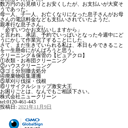
数万円のお見積りとお安くしたが、お支払いが大変そ
うであった。
母一人、子一人、お亡くなりになった息子さんがお母
さんの電話料金なども支払いされていたようだ。
親孝行な息子さん。
「必ずいつかお支払いしますから」
と言われ、承諾、予約でいっぱいとなった今週中にど
うにかして作業完了することにした。
さて、まだ生きていられる私は、本日も今できること
を一生懸命にがんばろうと思う。
クリーニング＆保管の【ピュアクロ】
①衣類・お布団クリーニング
②ハウスクリーニング
③ゴミ分別撤去処分
④廃棄物収集運搬
⑤草刈り伐採・伐根
⑥リサイクルショップ激安大王
お困りごとは、なんでもご相談下さい。
株式会社ニュークリーン
tel:0120-461-443
投稿日:
2021年11月9日