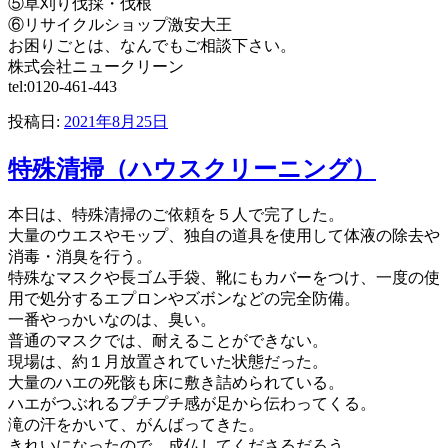
⑤草刈り伐採・伐根
⑥リサイクルショップ激安大王
お困りごとは、なんでもご相談下さい。
株式会社ニュークリーン
tel:0120-461-443
投稿日:
2021年8月25日
特殊清掃（ハウスクリーニング）
本日は、特殊清掃のご依頼を５人で完了した。
大量のウエスやモップ、独自の道具を使用して体液の除去や
消毒・消臭を行う。
特殊なマスクや長ゴム手袋、靴にもカバーをつけ、一度の使
用で処分するエプロンやズボンなどの完全防備。
一番やっかいなのは、臭い。
普通のマスクでは、耐えることができない。
現場は、約１月放置されていた状態だった。
大量のハエの死骸も床に敷き詰められている。
ハエがつぶれるプチプチ感が足から伝わってくる。
滝の汗をかいて、がんばってきた。
きれいになったので、成仏してくださるだろう。