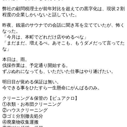
弊社の顧問税理士が前年対比を超えての黒字化は、現状２割
程度の企業しかいないと話していた。
昨夜、銭湯のサウナでの会話に聞き耳を立てていたが、怖く
なった。
「今月は、本町でどれだけ店やめるべな」
「まだまだ、増えるべ。あそこも、もうダメだって言ってた
な」
本日は、雨。
伐採作業は、予定通り開始する。
ずぶぬれになっても、いただいた仕事はやり遂げたい。
明日目が覚める保証は無い。
今できる事をひたすら一生懸命にがんばるのみ。
クリーニング＆保管の【ピュアクロ】
①衣類・お布団クリーニング
②ハウスクリーニング
③ゴミ分別撤去処分
④廃棄物収集運搬