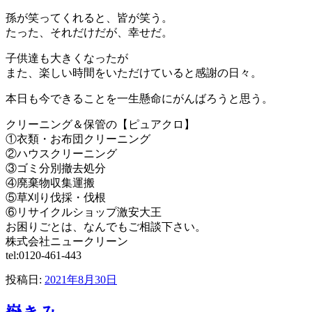
孫が笑ってくれると、皆が笑う。
たった、それだけだが、幸せだ。
子供達も大きくなったが
また、楽しい時間をいただけていると感謝の日々。
本日も今できることを一生懸命にがんばろうと思う。
クリーニング＆保管の【ピュアクロ】
①衣類・お布団クリーニング
②ハウスクリーニング
③ゴミ分別撤去処分
④廃棄物収集運搬
⑤草刈り伐採・伐根
⑥リサイクルショップ激安大王
お困りごとは、なんでもご相談下さい。
株式会社ニュークリーン
tel:0120-461-443
投稿日:
2021年8月30日