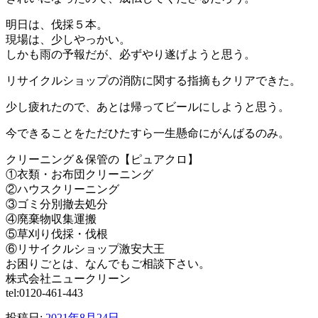
明日は、伐採５本。
現場は、少しやっかい。
しかも雨の予報だが、必ずやり遂げようと思う。
リサイクルショップの消防に関する指摘もクリアできた。
少し疲れたので、あとは帰ってビールにしようと思う。
今できることをただひたすら一生懸命にがんばるのみ。
クリーニング＆保管の【ピュアクロ】
①衣類・お布団クリーニング
②ハウスクリーニング
③ゴミ分別撤去処分
④廃棄物収集運搬
⑤草刈り伐採・伐根
⑥リサイクルショップ激安大王
お困りごとは、なんでもご相談下さい。
株式会社ニュークリーン
tel:0120-461-443
投稿日:
2021年8月24日