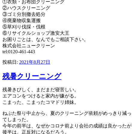
①衣類・お布団クリーニング
②ハウスクリーニング
③ゴミ分別撤去処分
④廃棄物収集運搬
⑤草刈り伐採・伐根
⑥リサイクルショップ激安大王
お困りごとは、なんでもご相談下さい。
株式会社ニュークリーン
tel:0120-461-443
投稿日:
2021年8月27日
残暑クリーニング
残暑きびしく、まだまだ寝苦しい。
エアコンをつけると家内が嫌がる。
こまった、こまったコマドリ姉妹。
ねぶた祭り中止から、夏のクリーニング依頼がめっきり減っ
てしまった。
今年の前半は、なぜかコロナ前より会社の成績は良かったが
後半は、正反対になるだろう。