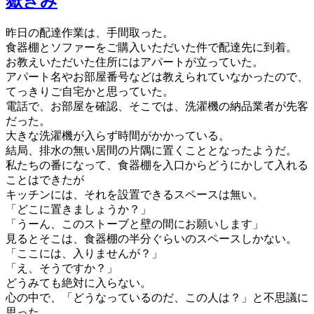
嶽きみ
昨日の配達作業は、手間取った。
食器棚とソファーをご購入いただいた件で配達先に到着。
お教えいただいた住所にはアパートが立っていた。
アパート名やお部屋番号などは教えられていなかったので、
てっきりご自宅かと思っていた。
電話で、お部屋を確認、そこでは、洗濯機の納品業者が先客
だった。
大きな洗濯機が入らず時間がかかっている。
結局、排水の無い居間の片隅に置くこととなったようだ。
私たちの番になって、食器棚を入口からどうにかして入れる
ことはできたが
キッチンには、それを設置できるスペースは無い。
「どこに置きましょうか？」
「うーん、このストーブと壁の間にお願いします」
見るとそこは、食器棚の半分ぐらいのスペースしかない。
「ここには、入りませんが？」
「え、そうですか？」
どうみても絶対に入らない。
心の中で、「どうなっているのだ、この人は？」と不思議に
思った。