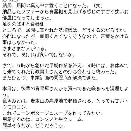
結局、居間の真ん中に置くことになった。（笑）
納品したソファーから食器棚を見上げる感じのすごく狭いお
部屋になってしまった。
足をのばすと食器棚。
ところで、居間に置かれた洗濯機は、どうするのだろうか。
心配になったが、面倒くさくなりそうなので、言葉をかける
事はしなかった。
さまざまな人がいる。
それで、良ければ良いではないか。
さて、６時から急いだ早朝作業を終え、９時には、お休みで
も来てくれた行政書士さんとの打ち合わせも終わった。
またひとつ、事業計画の問題点が解決できた。
本日は、後輩の青果屋さんから買ってきた嶽きみを調理しよ
う。
嶽きみとは、岩木山の高原地で収穫される、とっても甘いト
ウモロコシ。
これでコーンポタージュスープを作ってみたい。
用意するのは、コンソメと生クリーム。
簡単そうだが、どうだろうか。