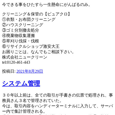
今できる事をひたすら一生懸命にがんばるのみ。
クリーニング＆保管の【ピュアクロ】
①衣類・お布団クリーニング
②ハウスクリーニング
③ゴミ分別撤去処分
④廃棄物収集運搬
⑤草刈り伐採・伐根
⑥リサイクルショップ激安大王
お困りごとは、なんでもご相談下さい。
株式会社ニュークリーン
tel:0120-461-443
投稿日:
2021年8月29日
システム管理
３０年以上前は、全ての取引が手書きの伝票で処理され、事
務員さん３名で管理されていた。
今は、取引内容をハンディーターミナルに入力して、サーバ
ー内で集計管理される。