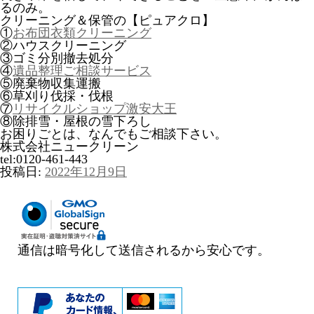
るのみ。
クリーニング＆保管の【ピュアクロ】
①
お布団衣類クリーニング
②ハウスクリーニング
③ゴミ分別撤去処分
④
遺品整理ご相談サービス
⑤廃棄物収集運搬
⑥草刈り伐採・伐根
⑦
リサイクルショップ激安大王
⑧除排雪・屋根の雪下ろし
お困りごとは、なんでもご相談下さい。
株式会社ニュークリーン
tel:0120-461-443
投稿日:
2022年12月9日
通信は暗号化して送信されるから安心です。