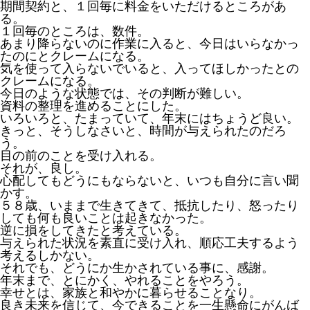
期間契約と、１回毎に料金をいただけるところがあ
る。
１回毎のところは、数件。
あまり降らないのに作業に入ると、今日はいらなかっ
たのにとクレームになる。
気を使って入らないでいると、入ってほしかったとの
クレームになる。
今日のような状態では、その判断が難しい。
資料の整理を進めることにした。
1
2
3
4
5
6
7
8
9
10
11
12
13
14
15
16
17
18
19
20
21
22
23
24
25
26
27
28
29
30
1
2
3
4
5
6
7
8
9
10
11
12
13
14
15
16
17
18
19
20
21
22
23
24
25
26
27
28
29
30
31
1
2
3
4
5
6
7
8
9
10
11
12
13
14
15
16
17
18
19
20
21
22
23
24
25
26
27
28
29
30
1
2
3
4
5
6
7
8
9
10
11
12
13
14
15
16
17
18
19
20
21
22
23
24
25
26
27
28
29
30
31
1
2
3
4
5
6
7
8
9
10
11
12
13
14
15
16
17
18
19
20
21
22
23
24
25
26
27
28
1
2
3
4
5
6
7
8
9
10
11
12
13
14
15
16
17
18
19
20
21
22
23
24
25
26
27
28
29
30
31
1
2
3
4
5
6
7
8
9
10
11
12
13
14
15
16
17
18
19
20
21
22
23
24
25
26
27
28
29
30
31
1
2
3
4
5
6
7
8
9
10
11
12
13
14
15
16
17
18
19
20
21
22
23
24
25
26
27
28
29
30
1
2
3
4
5
6
7
8
9
10
11
12
13
14
15
16
17
18
19
20
21
22
23
24
25
26
27
28
29
30
31
1
2
3
4
5
6
7
8
9
10
11
12
13
14
15
16
17
18
19
20
21
22
23
24
25
26
27
28
29
30
1
2
3
4
5
6
7
8
9
10
11
12
13
14
15
16
17
18
19
20
21
22
23
24
25
26
27
28
29
30
31
1
2
3
4
5
6
7
8
9
10
11
12
13
14
15
16
17
18
19
20
21
22
23
24
25
26
27
28
29
30
1
2
3
4
5
6
7
8
9
10
11
12
13
14
15
16
17
18
19
20
21
22
23
24
25
26
27
28
29
30
31
1
2
3
4
5
6
7
8
9
10
11
12
13
14
15
16
17
18
19
20
21
22
23
24
25
26
27
28
1
2
3
4
5
6
7
8
9
10
11
12
13
14
15
16
17
18
19
20
21
22
23
24
25
26
27
28
29
30
31
1
2
3
4
5
6
7
8
9
10
11
12
13
14
15
16
17
18
19
20
21
22
23
24
25
26
27
28
29
30
1
2
3
4
5
6
7
8
9
10
11
12
13
14
15
16
17
18
19
20
21
22
23
24
25
26
27
28
29
30
31
1
2
3
4
5
6
7
8
9
10
11
12
13
14
15
16
17
18
19
20
21
22
23
24
25
26
27
28
29
30
1
2
3
4
5
6
7
8
9
10
11
12
13
14
15
16
17
18
19
20
21
22
23
24
25
26
27
28
29
30
31
1
2
3
4
5
6
7
8
9
10
11
12
13
14
15
16
17
18
19
20
21
22
23
24
25
26
27
28
29
30
1
2
3
4
5
6
7
8
9
10
11
12
13
14
15
16
17
18
19
20
21
22
23
24
25
26
27
28
29
30
31
1
2
3
4
5
6
7
8
9
10
11
12
13
14
15
16
17
18
19
20
21
22
23
24
25
26
27
28
29
30
1
2
3
4
5
6
7
8
9
10
11
12
13
14
15
16
17
18
19
20
21
22
23
24
25
26
27
28
29
30
31
1
2
3
4
5
6
7
8
9
10
11
12
13
14
15
16
17
18
19
20
21
22
23
24
25
26
27
28
29
1
2
3
4
5
6
7
8
9
10
11
12
13
14
15
16
17
18
19
20
21
22
23
24
25
26
27
28
29
30
31
1
2
3
4
5
6
7
8
9
10
11
12
13
14
15
16
17
18
19
20
21
22
23
24
25
26
27
28
29
30
31
1
2
3
4
5
6
7
8
9
10
11
12
13
14
15
16
17
18
19
20
21
22
23
24
25
26
27
28
29
30
1
2
3
4
5
6
7
8
9
10
11
12
13
14
15
16
17
18
19
20
21
22
23
24
25
26
27
28
29
30
31
1
2
3
4
5
6
7
8
9
10
11
12
13
14
15
16
17
18
19
20
21
22
23
24
25
26
27
28
29
30
1
2
3
4
5
6
7
8
9
10
11
12
13
14
15
16
17
18
19
20
21
22
23
24
25
26
27
28
29
30
31
1
2
3
4
5
6
7
8
9
10
11
12
13
14
15
16
17
18
19
20
21
22
23
24
25
26
27
28
29
30
31
1
2
3
4
5
6
7
8
9
10
11
12
13
14
15
16
17
18
19
20
21
22
23
24
25
26
27
28
29
30
1
2
3
4
5
6
7
8
9
10
11
12
13
14
15
16
17
18
19
20
21
22
23
24
25
26
27
28
29
30
31
1
2
3
4
5
6
7
8
9
10
11
12
13
14
15
16
17
18
19
20
21
22
23
24
25
26
27
28
29
30
1
2
3
4
5
6
7
8
9
10
11
12
13
14
15
16
17
18
19
20
21
22
23
24
25
26
27
28
29
30
31
1
2
3
4
5
6
7
8
9
10
11
12
13
14
15
16
17
18
19
20
21
22
23
24
25
26
27
28
1
2
3
4
5
6
7
8
9
10
11
12
13
14
15
16
17
18
19
20
21
22
23
24
25
26
27
28
29
30
31
1
2
3
4
5
6
7
8
9
10
11
12
13
14
15
16
17
18
19
20
21
22
23
24
25
26
27
28
29
30
31
1
2
3
4
5
6
7
8
9
10
11
12
13
14
15
16
17
18
19
20
21
22
23
24
25
26
27
28
29
30
1
2
3
4
5
6
7
8
9
10
11
12
13
14
15
16
17
18
19
20
21
22
23
24
25
26
27
28
29
30
31
1
2
3
4
5
6
7
8
9
10
11
12
13
14
15
16
17
18
19
20
21
22
23
24
25
26
27
28
29
30
1
2
3
4
5
6
7
8
9
10
11
12
13
14
15
16
17
18
19
20
21
22
23
24
25
26
27
28
29
30
31
1
2
3
4
5
6
7
8
9
10
11
12
13
14
15
16
17
18
19
20
21
22
23
24
25
26
27
28
29
30
31
1
2
3
4
5
6
7
8
9
10
11
12
13
14
15
16
17
18
19
20
21
22
23
24
25
26
27
28
29
30
1
2
3
4
5
6
7
8
9
10
11
12
13
14
15
16
17
18
19
20
21
22
23
24
25
26
27
28
29
30
31
1
2
3
4
5
6
7
8
9
10
11
12
13
14
15
16
17
18
19
20
21
22
23
24
25
26
27
28
29
30
1
2
3
4
5
6
7
8
9
10
11
12
13
14
15
16
17
18
19
20
21
22
23
24
25
26
27
28
29
30
31
1
2
3
4
5
6
7
8
9
10
11
12
13
14
15
16
17
18
19
20
21
22
23
24
25
26
27
28
1
2
3
4
5
6
7
8
9
10
11
12
13
14
15
16
17
18
19
20
21
22
23
24
25
26
27
28
29
30
31
1
2
3
4
5
6
7
8
9
10
11
12
13
14
15
16
17
18
19
20
21
22
23
24
25
26
27
28
29
30
31
1
2
3
4
5
6
7
8
9
10
11
12
13
14
15
16
17
18
19
20
21
22
23
24
25
26
27
28
29
30
1
2
3
4
5
6
7
8
9
10
11
12
13
14
15
16
17
18
19
20
21
22
23
24
25
26
27
28
29
30
31
1
2
3
4
5
6
7
8
9
10
11
12
13
14
15
16
17
18
19
20
21
22
23
24
25
26
27
28
29
30
1
2
3
4
5
6
7
8
9
10
11
12
13
14
15
16
17
18
19
20
21
22
23
24
25
26
27
28
29
30
31
1
2
3
4
5
6
7
8
9
10
11
12
13
14
15
16
17
18
19
20
21
22
23
24
25
26
27
28
29
30
31
1
2
3
4
5
6
7
8
9
10
11
12
13
14
15
16
17
18
19
20
21
22
23
24
25
26
27
28
29
30
1
2
3
4
5
6
7
8
9
10
11
12
13
14
15
16
17
18
19
20
21
22
23
24
25
26
27
28
29
30
31
1
2
3
4
5
6
7
8
9
10
11
12
13
14
15
16
17
18
19
20
21
22
23
24
25
26
27
28
29
30
1
2
3
4
5
6
7
8
9
10
11
12
13
14
15
16
17
18
19
20
21
22
23
24
25
26
27
28
29
30
31
1
2
3
4
5
6
7
8
9
10
11
12
13
14
15
16
17
18
19
20
21
22
23
24
25
26
27
28
1
2
3
4
5
6
7
8
9
10
11
12
13
14
15
16
17
18
19
20
21
22
23
24
25
26
27
28
29
30
31
1
2
3
4
5
6
7
8
9
10
11
12
13
14
15
16
17
18
19
20
21
22
23
24
25
26
27
28
29
30
31
1
2
3
4
5
6
7
8
9
10
11
12
13
14
15
16
17
18
19
20
21
22
23
24
25
26
27
28
29
30
1
2
3
4
5
6
7
8
9
10
11
12
13
14
15
16
17
18
19
20
21
22
23
24
25
26
27
28
29
30
31
1
2
3
4
5
6
7
8
9
10
11
12
13
14
15
16
17
18
19
20
21
22
23
24
25
26
27
28
29
30
31
いろいろと、たまっていて、年末にはちょうど良い。
きっと、そうしなさいと、時間が与えられたのだろ
う。
目の前のことを受け入れる。
それが、良し。
心配してもどうにもならないと、いつも自分に言い聞
かす。
５８歳、いままで生きてきて、抵抗したり、怒ったり
しても何も良いことは起きなかった。
逆に損をしてきたと考えている。
与えられた状況を素直に受け入れ、順応工夫するよう
考えるしかない。
それでも、どうにか生かされている事に、感謝。
年末まで、とにかく、やれることをやろう。
幸せとは、家族と和やかに暮らせることなり。
良き未来を信じて、今できることを一生懸命にがんば