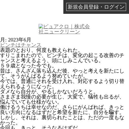
新規会員登録・ログイン
月:
2023年6月
ピンチはチャンス
表題のとおり、何度も教えられた。
すりこまれたので、ピンチは、変化の起こる改善のチ
ャンスと考えるよう、頭にしみこんでいる。
５９歳となった今でも。
昔は、さんざん落ち込んだ後、やっと考えを新たにし
て、そうがんばるよう努めていたが。
今では、普通にそれを受け入れ、対応するよう切り替
えられるようになった。
ダメなら自分が、やるしかないだろうと。
さまざま我慢の必要が生じ、大変で、犠牲も出るが、
悩んでいても仕様がない。
働けるうちは幸せなのだ、さらにがんばれば、きっと
良い方向になるはずだと希望を新たに、自分を騙す。
しかし、それは、裏切られたことは、ただの一度もな
かった。
今回も、きっと、そうなるはずだ。