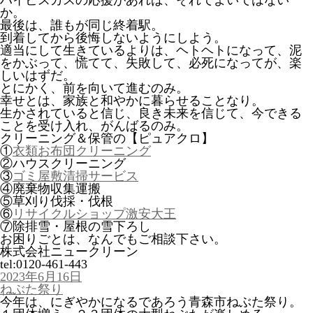
ハイビスカスの応援があれば、それでよいではない
か。
最後は、誰もが同じ終着駅。
到着してから後悔しないようにしよう。
適当にして生きているよりは、ヘトヘトになって、泥
をかぶって、慌てて、失敗して、必死になってが、楽
しいはずだ。
とにかく、前を向いて進むのみ。
幸せとは、家族と和やかに暮らせることなり。
生かされていると信じ、良き未来を信じて、今できる
ことを受け入れ、がんばるのみ。
クリーニング＆保管の【ピュアクロ】
①
衣類お布団クリーニング
②ハウスクリーニング
③
ゴミ屋敷清掃サービス
④廃棄物収集運搬
⑤草刈り伐採・伐根
⑥
リサイクルショップ激安大王
⑦除排雪・屋根の雪下ろし
お困りごとは、なんでもご相談下さい。
株式会社ニュークリーン
tel:0120-461-443
投
2023年6月16日
稿
ねぶた祭り
日:
今年は、にぎやかになるであろう青森市ねぶた祭り。