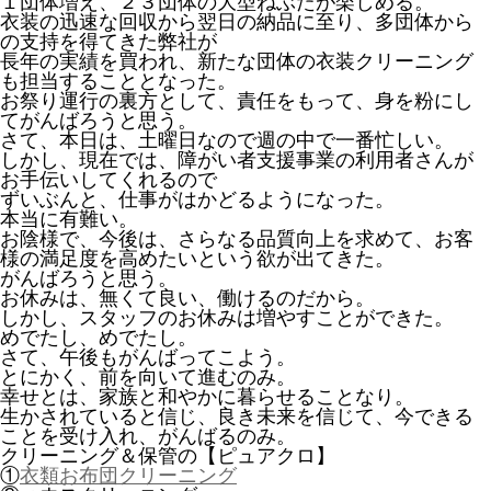
１団体増え、２３団体の大型ねぶたが楽しめる。
衣装の迅速な回収から翌日の納品に至り、多団体から
の支持を得てきた弊社が
長年の実績を買われ、新たな団体の衣装クリーニング
も担当することとなった。
お祭り運行の裏方として、責任をもって、身を粉にし
てがんばろうと思う。
さて、本日は、土曜日なので週の中で一番忙しい。
しかし、現在では、障がい者支援事業の利用者さんが
お手伝いしてくれるので
ずいぶんと、仕事がはかどるようになった。
本当に有難い。
お陰様で、今後は、さらなる品質向上を求めて、お客
様の満足度を高めたいという欲が出てきた。
がんばろうと思う。
お休みは、無くて良い、働けるのだから。
しかし、スタッフのお休みは増やすことができた。
めでたし、めでたし。
さて、午後もがんばってこよう。
とにかく、前を向いて進むのみ。
幸せとは、家族と和やかに暮らせることなり。
生かされていると信じ、良き未来を信じて、今できる
ことを受け入れ、がんばるのみ。
クリーニング＆保管の【ピュアクロ】
①
衣類お布団クリーニング