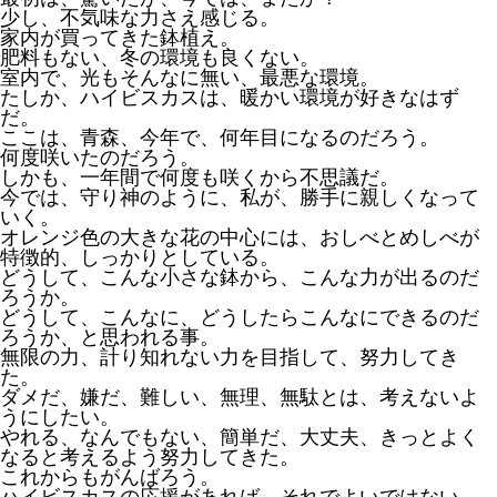
少し、不気味な力さえ感じる。
家内が買ってきた鉢植え。
肥料もない、冬の環境も良くない。
室内で、光もそんなに無い、最悪な環境。
たしか、ハイビスカスは、暖かい環境が好きなはず
だ。
ここは、青森、今年で、何年目になるのだろう。
何度咲いたのだろう。
しかも、一年間で何度も咲くから不思議だ。
今では、守り神のように、私が、勝手に親しくなって
いく。
オレンジ色の大きな花の中心には、おしべとめしべが
特徴的、しっかりとしている。
どうして、こんな小さな鉢から、こんな力が出るのだ
ろうか。
どうして、こんなに、どうしたらこんなにできるのだ
ろうか、と思われる事。
無限の力、計り知れない力を目指して、努力してき
た。
ダメだ、嫌だ、難しい、無理、無駄とは、考えないよ
うにしたい。
やれる、なんでもない、簡単だ、大丈夫、きっとよく
なると考えるよう努力してきた。
これからもがんばろう。