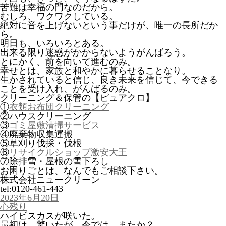
苦難は幸福の門なのだから。
むしろ、ワクワクしている。
絶対に音を上げないという事だけが、唯一の長所だか
ら。
明日も、いろいろとある。
出来る限り迷惑がかからないようがんばろう。
とにかく、前を向いて進むのみ。
幸せとは、家族と和やかに暮らせることなり。
生かされていると信じ、良き未来を信じて、今できる
ことを受け入れ、がんばるのみ。
クリーニング＆保管の【ピュアクロ】
①
衣類お布団クリーニング
②ハウスクリーニング
③
ゴミ屋敷清掃サービス
④廃棄物収集運搬
⑤草刈り伐採・伐根
⑥
リサイクルショップ激安大王
⑦除排雪・屋根の雪下ろし
お困りごとは、なんでもご相談下さい。
株式会社ニュークリーン
tel:0120-461-443
投
2023年6月20日
稿
心残り
日:
ハイビスカスが咲いた。
最初は、驚いたが、今では、またか？