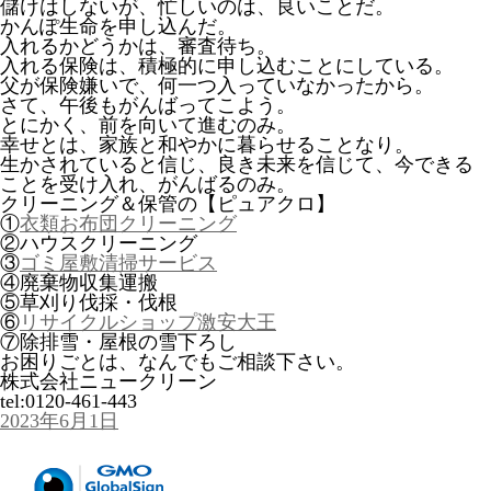
儲けはしないが、忙しいのは、良いことだ。
かんぽ生命を申し込んだ。
入れるかどうかは、審査待ち。
入れる保険は、積極的に申し込むことにしている。
父が保険嫌いで、何一つ入っていなかったから。
さて、午後もがんばってこよう。
とにかく、前を向いて進むのみ。
幸せとは、家族と和やかに暮らせることなり。
生かされていると信じ、良き未来を信じて、今できる
ことを受け入れ、がんばるのみ。
クリーニング＆保管の【ピュアクロ】
①
衣類お布団クリーニング
②ハウスクリーニング
③
ゴミ屋敷清掃サービス
④廃棄物収集運搬
⑤草刈り伐採・伐根
⑥
リサイクルショップ激安大王
⑦除排雪・屋根の雪下ろし
お困りごとは、なんでもご相談下さい。
株式会社ニュークリーン
tel:0120-461-443
投
2023年6月1日
稿
日: