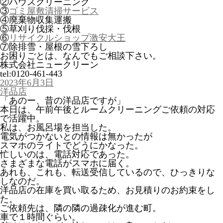
②ハウスクリーニング
③
ゴミ屋敷清掃サービス
④廃棄物収集運搬
⑤草刈り伐採・伐根
⑥
リサイクルショップ激安大王
⑦除排雪・屋根の雪下ろし
お困りごとは、なんでもご相談下さい。
株式会社ニュークリーン
tel:0120-461-443
投
2023年6月3日
稿
洋品店
日:
「あのー、昔の洋品店ですが」
本日は、午前午後とルームクリーニングご依頼の対応
で活躍中。
私は、お風呂場を担当した。
電気がつかないとの情報は無かったが
スマホのライトでどうにかなった。
忙しいのは、電話対応であった。
さまざまな電話がスマホに届く。
あれも、これも、転送受信しているので、ひっきりな
しなのだ。
洋品店の在庫を買い取るため、お見積りのお約束をし
た。
ご依頼先は、隣の隣の過疎化が進む町。
車で１時間ぐらい。