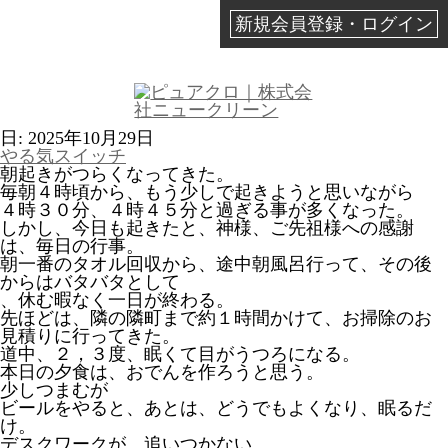
新規会員登録・ログイン
日:
2025年10月29日
やる気スイッチ
朝起きがつらくなってきた。
毎朝４時頃から、もう少しで起きようと思いながら
４時３０分、４時４５分と過ぎる事が多くなった。
しかし、今日も起きたと、神様、ご先祖様への感謝
は、毎日の行事。
朝一番のタオル回収から、途中朝風呂行って、その後
からはバタバタとして
、休む暇なく一日が終わる。
先ほどは、隣の隣町まで約１時間かけて、お掃除のお
見積りに行ってきた。
道中、２，３度、眠くて目がうつろになる。
本日の夕食は、おでんを作ろうと思う。
少しつまむが
ビールをやると、あとは、どうでもよくなり、眠るだ
け。
デスクワークが、追いつかない。