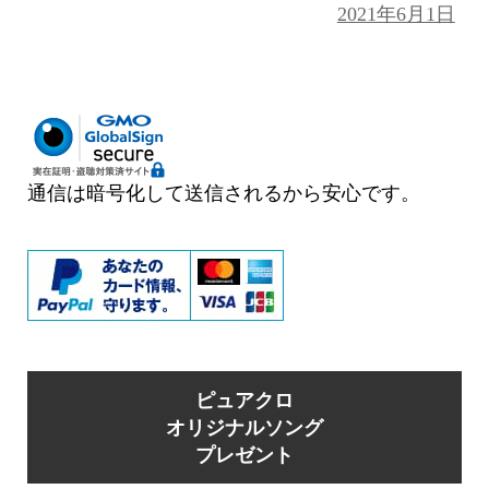
投
2021年6月1日
稿
日:
通信は暗号化して送信されるから安心です。
ピュアクロ
オリジナルソング
プレゼント