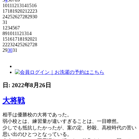
10
11
12
13
14
15
16
17
18
19
20
21
22
23
24
25
26
27
28
29
30
31
1
2
3
4
5
6
7
8
9
10
11
12
13
14
15
16
17
18
19
20
21
22
23
24
25
26
27
28
29
30
31
日:
2022年8月26日
大将戦
相手は優勝校の大将であった。
弱小校とは、練習量が違いすぎることは、一目瞭然。
少しでも抵抗したかったが、案の定、秒殺、高校時代の苦い
思い出のひとつとなっている。