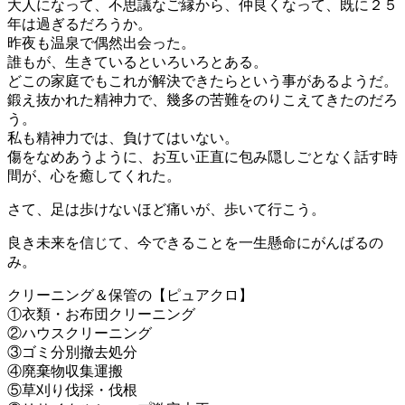
大人になって、不思議なご縁から、仲良くなって、既に２５
年は過ぎるだろうか。
昨夜も温泉で偶然出会った。
誰もが、生きているといろいろとある。
どこの家庭でもこれが解決できたらという事があるようだ。
鍛え抜かれた精神力で、幾多の苦難をのりこえてきたのだろ
う。
私も精神力では、負けてはいない。
傷をなめあうように、お互い正直に包み隠しごとなく話す時
間が、心を癒してくれた。
さて、足は歩けないほど痛いが、歩いて行こう。
良き未来を信じて、今できることを一生懸命にがんばるの
み。
クリーニング＆保管の【ピュアクロ】
①衣類・お布団クリーニング
②ハウスクリーニング
③ゴミ分別撤去処分
④廃棄物収集運搬
⑤草刈り伐採・伐根