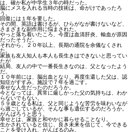
は、確か私が中学生３年の時だった。
脳にメスを入れる当時の技術は、命がけであったろ
う。
回復には１年を要した。
その間、英語は書けるが、ひらがなが書けないなど、
さまざまな副作用に悩まされた。
やっと落ち着いたころ、今度は血清肝炎、輸血が原因
だったそうだ。
それから、２０年以上、長期の通院を余儀なくされ
た。
家族も友人知人も本人も長生きはできないと思ってい
たが
結局、友人の中で一番長生きなのは、父となったよう
だ。
１０年前には、脳出血となり、再度生還した父は、認
知症がすすみ、施設で７年を過ごす。
幸せな人生だったのだろうか。
今となっては、異常に厳しかった父の気持ちは、わか
らないでもない。
５９歳となる私は、父と同じような苦労を味わいなが
ら過ごしているが、そんな事も遺伝するのだろうか。
がんばろうと思う。
幸せとは、家族と和やかに暮らせることなり。
生かされていると信じ、良き未来を信じて、今できる
ことを受け入れ、がんばるのみ。