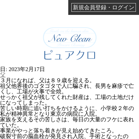
新規会員登録・ログイン
日:
2023年2月17日
父
３月になれば、父は８９歳を迎える。
祖父他界後のゴタゴタで人に騙され、長男を麻疹で亡
くし、工場が火事で全焼。
せっかく祖父が残してくれた財産は、工場の土地だけ
になってしまった。
苦しい時期に追い打ちをかけるように、小学校２年の
私が精神異常となり東京の病院に入院。
家族を支えるその苦しさは、毎日の大量のフケに表れ
ていた。
事業がやっと落ち着きが見え始めてきたころ。
破裂寸前の脳血栓が発見され入院、手術となったの