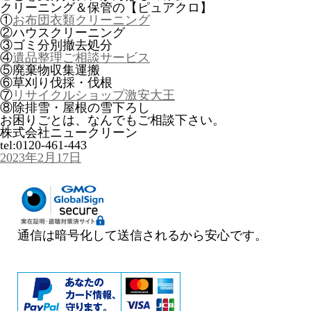
クリーニング＆保管の【ピュアクロ】
①
お布団衣類クリーニング
②ハウスクリーニング
③ゴミ分別撤去処分
④
遺品整理ご相談サービス
⑤廃棄物収集運搬
⑥草刈り伐採・伐根
⑦
リサイクルショップ激安大王
⑧除排雪・屋根の雪下ろし
お困りごとは、なんでもご相談下さい。
株式会社ニュークリーン
tel:0120-461-443
投
2023年2月17日
稿
日:
通信は暗号化して送信されるから安心です。