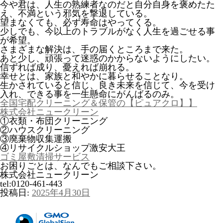
今や君は、人生の熟練者なのだと自分自身を褒めたた
え、不満という邪気を撃退している。
望まなくても、必ず寿命はやってくる。
少しでも、今以上のトラブルがなく人生を過ごせる事
が希望。
さまざまな解決は、手の届くところまで来た。
あと少し、頑張って迷惑のかからないようにしたい。
信ずれば成り、憂えれば崩れる。
幸せとは、家族と和やかに暮らせることなり。
生かされていると信じ、良き未来を信じて、今を受け
入れ、できる事を一生懸命にがんばるのみ。
全国宅配クリーニング＆保管の【ピュアクロ】】
株式会社ニュークリーン
①衣類・布団クリーニング
②ハウスクリーニング
③廃棄物収集運搬
④リサイクルショップ激安大王
ゴミ屋敷清掃サービス
お困りごとは、なんでもご相談下さい。
株式会社ニュークリーン
tel:0120-461-443
投稿日:
2025年4月30日