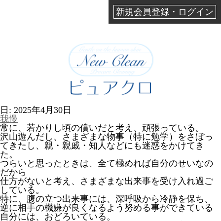
新規会員登録・ログイン
日:
2025年4月30日
我慢
常に、若かりし頃の償いだと考え、頑張っている。
沢山遊んだし、さまざまな物事（特に勉学）をさぼっ
てきたし、親・親戚・知人などにも迷惑をかけてき
た。
つらいと思ったときは、全て極めれば自分のせいなの
だから
仕方がないと考え、さまざまな出来事を受け入れ過ご
している。
特に、腹の立つ出来事には、深呼吸から冷静を保ち、
逆に相手の機嫌が良くなるよう努める事ができている
自分には、おどろいている。