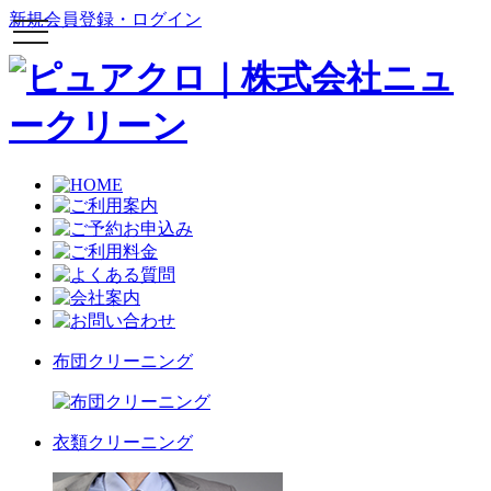
新規会員登録・ログイン
toggle
navigation
布団クリーニング
衣類クリーニング