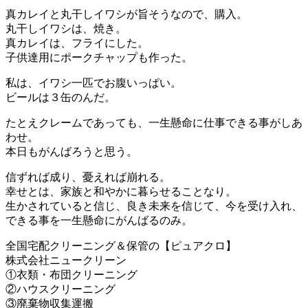
真カレイと丸干しイワシが旨そうなので、購入。
丸干しイワシは、焼き。
真カレイは、フライにした。
子供達用にポークチャップも作った。
私は、イワシ一匹でお腹いっぱい。
ビールは３缶のんだ。
たとえクレームであっても、一生懸命に仕事できる事がしあ
わせ。
本日もがんばろうと思う。
信ずれば成り、憂えれば崩れる。
幸せとは、家族と和やかに暮らせることなり。
生かされていると信じ、良き未来を信じて、今を受け入れ、
できる事を一生懸命にがんばるのみ。
全国宅配クリーニング＆保管の【ピュアクロ】
株式会社ニュークリーン
①衣類・布団クリーニング
②ハウスクリーニング
③廃棄物収集運搬