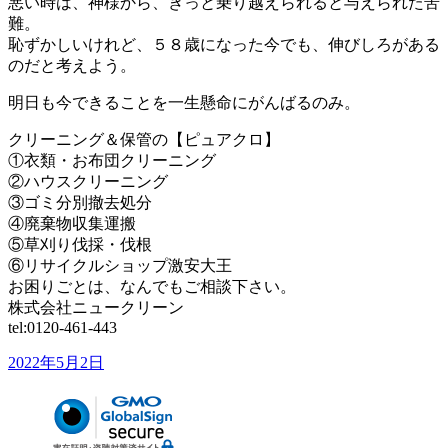
悪い時は、神様から、きっと乗り越えられると与えられた苦
難。
恥ずかしいけれど、５８歳になった今でも、伸びしろがある
のだと考えよう。
明日も今できることを一生懸命にがんばるのみ。
クリーニング＆保管の【ピュアクロ】
①衣類・お布団クリーニング
②ハウスクリーニング
③ゴミ分別撤去処分
④廃棄物収集運搬
⑤草刈り伐採・伐根
⑥リサイクルショップ激安大王
お困りごとは、なんでもご相談下さい。
株式会社ニュークリーン
tel:0120-461-443
投
2022年5月2日
稿
日: