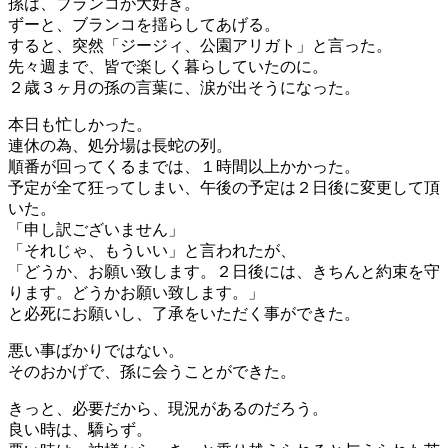
孫は、ブランコが大好き。
ずーと、ブランコを揺らしてあげる。
すると、突然「ジージィ、公園アリガト」と言った。
先々週まで、皆で楽しく暮らしていたのに。
２歳３ヶ月の孫の言葉に、涙が出そうになった。
本日も忙しかった。
連休の為、処分場は長蛇の列。
順番が回ってくるまでは、１時間以上かかった。
予定が全て狂ってしまい、午後の予定は２日後に変更して頂
いた。
「申し訳ございません」
「それじゃ、もういい」と言われたが、
「どうか、お願い致します。２日後には、きちんと約束を守
ります。どうかお願い致します。」
と必死にお願いし、了承をいただく事ができた。
悪い事ばかりではない。
そのおかげで、孫に会うことができた。
きっと、必要だから、現況があるのだろう。
良い時は、驕らず。