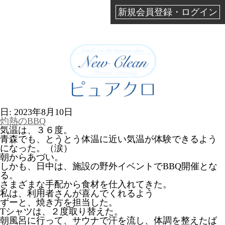
新規会員登録・ログイン
日:
2023年8月10日
灼熱のBBQ
気温は、３６度。
青森でも、とうとう体温に近い気温が体験できるよう
になった。（涙）
朝からあづい。
しかも、日中は、施設の野外イベントでBBQ開催とな
る。
さまざまな手配から食材を仕入れてきた。
私は、利用者さんが喜んでくれるよう
ずーと、焼き方を担当した。
Tシャツは、２度取り替えた。
朝風呂に行って、サウナで汗を流し、体調を整えたば