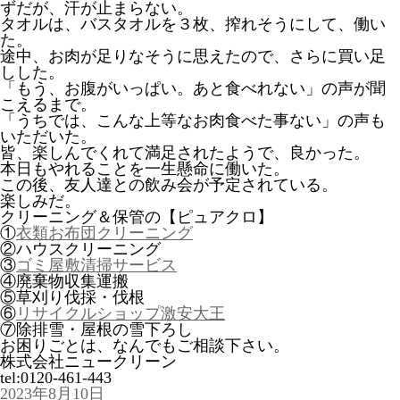
ずだが、汗が止まらない。
タオルは、バスタオルを３枚、搾れそうにして、働い
た。
途中、お肉が足りなそうに思えたので、さらに買い足
しした。
「もう、お腹がいっぱい。あと食べれない」の声が聞
こえるまで。
「うちでは、こんな上等なお肉食べた事ない」の声も
いただいた。
皆、楽しんでくれて満足されたようで、良かった。
本日もやれることを一生懸命に働いた。
この後、友人達との飲み会が予定されている。
楽しみだ。
クリーニング＆保管の【ピュアクロ】
①
衣類お布団クリーニング
②ハウスクリーニング
③
ゴミ屋敷清掃サービス
④廃棄物収集運搬
⑤草刈り伐採・伐根
⑥
リサイクルショップ激安大王
⑦除排雪・屋根の雪下ろし
お困りごとは、なんでもご相談下さい。
株式会社ニュークリーン
tel:0120-461-443
投
2023年8月10日