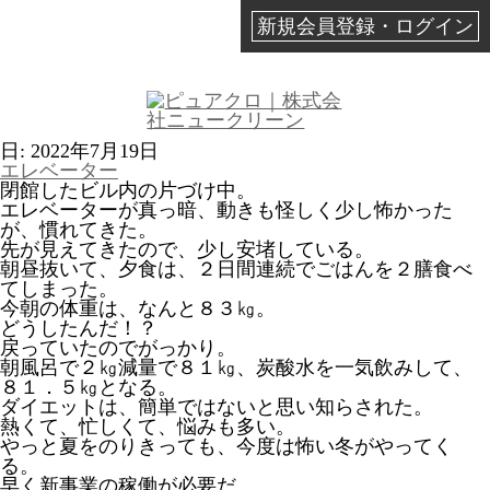
新規会員登録・ログイン
日:
2022年7月19日
エレベーター
閉館したビル内の片づけ中。
エレベーターが真っ暗、動きも怪しく少し怖かった
が、慣れてきた。
先が見えてきたので、少し安堵している。
朝昼抜いて、夕食は、２日間連続でごはんを２膳食べ
てしまった。
今朝の体重は、なんと８３㎏。
どうしたんだ！？
戻っていたのでがっかり。
朝風呂で２㎏減量で８１㎏、炭酸水を一気飲みして、
８１．５㎏となる。
ダイエットは、簡単ではないと思い知らされた。
熱くて、忙しくて、悩みも多い。
やっと夏をのりきっても、今度は怖い冬がやってく
る。
早く新事業の稼働が必要だ。