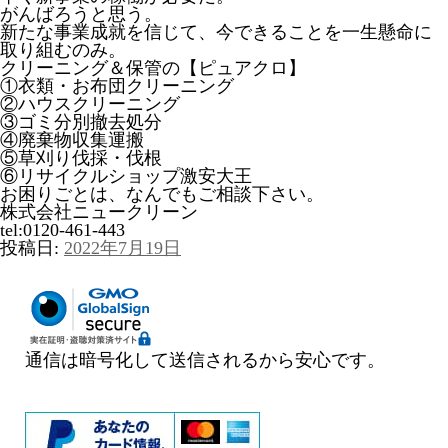
がんばろうと思う。
新たな事業成就を信じて、今できることを一生懸命に
取り組むのみ。
クリーニング＆保管の【ピュアクロ】
①衣類・お布団クリーニング
②ハウスクリーニング
③ゴミ分別撤去処分
④廃棄物収集運搬
⑤草刈り伐採・伐根
⑥リサイクルショップ激安大王
お困りごとは、なんでもご相談下さい。
株式会社ニュークリーン
tel:0120-461-443
投稿日:
2022年7月19日
通信は暗号化して送信されるから安心です。