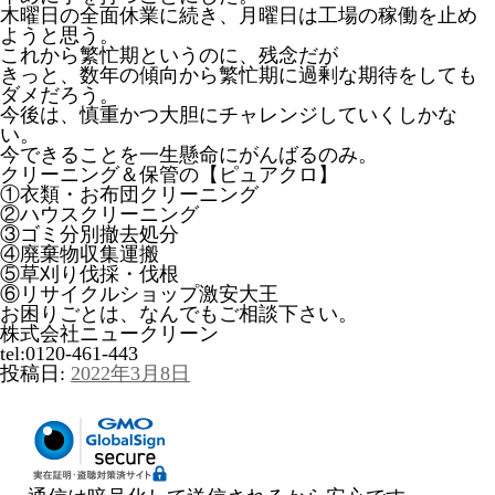
木曜日の全面休業に続き、月曜日は工場の稼働を止め
ようと思う。
これから繁忙期というのに、残念だが
きっと、数年の傾向から繁忙期に過剰な期待をしても
ダメだろう。
今後は、慎重かつ大胆にチャレンジしていくしかな
い。
今できることを一生懸命にがんばるのみ。
クリーニング＆保管の【ピュアクロ】
①衣類・お布団クリーニング
②ハウスクリーニング
③ゴミ分別撤去処分
④廃棄物収集運搬
⑤草刈り伐採・伐根
⑥リサイクルショップ激安大王
お困りごとは、なんでもご相談下さい。
株式会社ニュークリーン
tel:0120-461-443
投稿日:
2022年3月8日