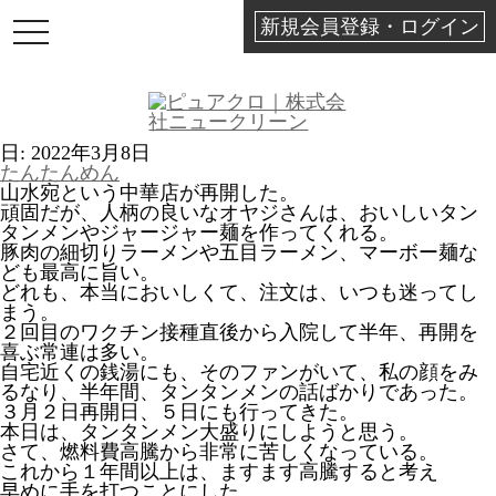
新規会員登録・ログイン
TOGGLE
NAVIGATION
日:
2022年3月8日
たんたんめん
山水宛という中華店が再開した。
頑固だが、人柄の良いなオヤジさんは、おいしいタン
タンメンやジャージャー麺を作ってくれる。
豚肉の細切りラーメンや五目ラーメン、マーボー麺な
ども最高に旨い。
どれも、本当においしくて、注文は、いつも迷ってし
まう。
２回目のワクチン接種直後から入院して半年、再開を
喜ぶ常連は多い。
自宅近くの銭湯にも、そのファンがいて、私の顔をみ
るなり、半年間、タンタンメンの話ばかりであった。
３月２日再開日、５日にも行ってきた。
本日は、タンタンメン大盛りにしようと思う。
さて、燃料費高騰から非常に苦しくなっている。
これから１年間以上は、ますます高騰すると考え
早めに手を打つことにした。