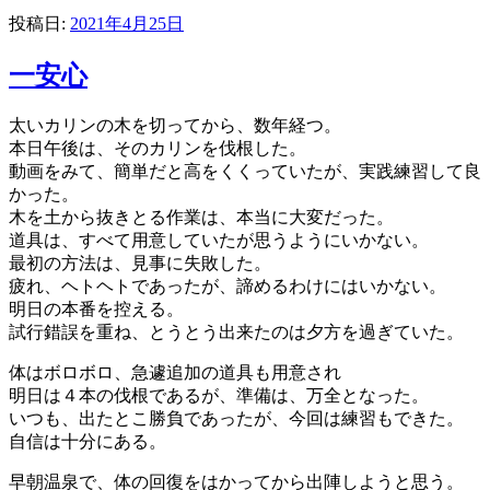
投稿日:
2021年4月25日
一安心
太いカリンの木を切ってから、数年経つ。
本日午後は、そのカリンを伐根した。
動画をみて、簡単だと高をくくっていたが、実践練習して良
かった。
木を土から抜きとる作業は、本当に大変だった。
道具は、すべて用意していたが思うようにいかない。
最初の方法は、見事に失敗した。
疲れ、ヘトヘトであったが、諦めるわけにはいかない。
明日の本番を控える。
試行錯誤を重ね、とうとう出来たのは夕方を過ぎていた。
体はボロボロ、急遽追加の道具も用意され
明日は４本の伐根であるが、準備は、万全となった。
いつも、出たとこ勝負であったが、今回は練習もできた。
自信は十分にある。
早朝温泉で、体の回復をはかってから出陣しようと思う。