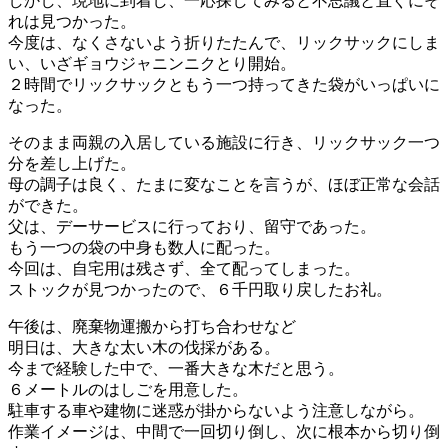
しかし、現地に到着し、一応探してみると不思議と直ぐにそ
れは見つかった。
今度は、なくさないよう折りたたんで、リックサックにしま
い、いざギョウジャニンニクとり開始。
２時間でリックサックともう一つ持ってきた袋がいっぱいに
なった。
そのまま両親の入居している施設に行き、リックサック一つ
分を差し上げた。
母の調子は良く、たまに変なことを言うが、ほぼ正常な会話
ができた。
父は、デーサービスに行っており、留守であった。
もう一つの袋の中身も数人に配った。
今回は、自宅用は残さず、全て配ってしまった。
ストックが見つかったので、６千円取り戻したお礼。
午後は、廃棄物運搬から打ち合わせなど
明日は、大きな太い木の伐採がある。
今まで経験した中で、一番大きな木だと思う。
６メートルのはしごを用意した。
駐車する車や建物に迷惑が掛からないよう注意しながら。
作業イメージは、中間で一回切り倒し、次に根本から切り倒