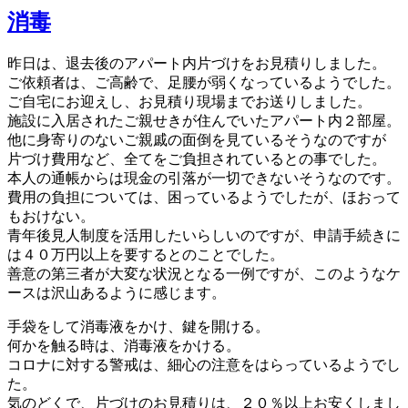
消毒
昨日は、退去後のアパート内片づけをお見積りしました。
ご依頼者は、ご高齢で、足腰が弱くなっているようでした。
ご自宅にお迎えし、お見積り現場までお送りしました。
施設に入居されたご親せきが住んでいたアパート内２部屋。
他に身寄りのないご親戚の面倒を見ているそうなのですが
片づけ費用など、全てをご負担されているとの事でした。
本人の通帳からは現金の引落が一切できないそうなのです。
費用の負担については、困っているようでしたが、ほおって
もおけない。
青年後見人制度を活用したいらしいのですが、申請手続きに
は４０万円以上を要するとのことでした。
善意の第三者が大変な状況となる一例ですが、このようなケ
ースは沢山あるように感じます。
手袋をして消毒液をかけ、鍵を開ける。
何かを触る時は、消毒液をかける。
コロナに対する警戒は、細心の注意をはらっているようでし
た。
気のどくで、片づけのお見積りは、２０％以上お安くしまし