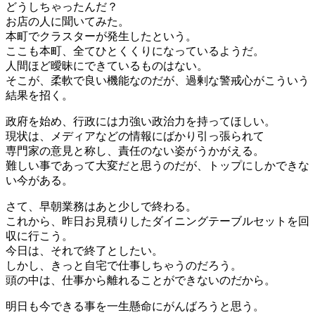
どうしちゃったんだ？
お店の人に聞いてみた。
本町でクラスターが発生したという。
ここも本町、全てひとくくりになっているようだ。
人間ほど曖昧にできているものはない。
そこが、柔軟で良い機能なのだが、過剰な警戒心がこういう
結果を招く。
政府を始め、行政には力強い政治力を持ってほしい。
現状は、メディアなどの情報にばかり引っ張られて
専門家の意見と称し、責任のない姿がうかがえる。
難しい事であって大変だと思うのだが、トップにしかできな
い今がある。
さて、早朝業務はあと少しで終わる。
これから、昨日お見積りしたダイニングテーブルセットを回
収に行こう。
今日は、それで終了としたい。
しかし、きっと自宅で仕事しちゃうのだろう。
頭の中は、仕事から離れることができないのだから。
明日も今できる事を一生懸命にがんばろうと思う。