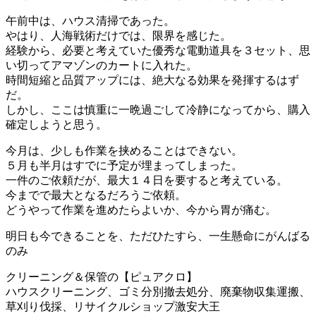
午前中は、ハウス清掃であった。
やはり、人海戦術だけでは、限界を感じた。
経験から、必要と考えていた優秀な電動道具を３セット、思
い切ってアマゾンのカートに入れた。
時間短縮と品質アップには、絶大なる効果を発揮するはず
だ。
しかし、ここは慎重に一晩過ごして冷静になってから、購入
確定しようと思う。
今月は、少しも作業を挟めることはできない。
５月も半月はすでに予定が埋まってしまった。
一件のご依頼だが、最大１４日を要すると考えている。
今までで最大となるだろうご依頼。
どうやって作業を進めたらよいか、今から胃が痛む。
明日も今できることを、ただひたすら、一生懸命にがんばる
のみ
クリーニング＆保管の【ピュアクロ】
ハウスクリーニング、ゴミ分別撤去処分、廃棄物収集運搬、
草刈り伐採、リサイクルショップ激安大王