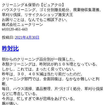
クリーニング＆保管の【ピュアクロ】
ハウスクリーニング、ゴミ分別撤去処分、廃棄物収集運搬、
草刈り伐採、リサイクルショップ激安大王
お困りごとは、なんでもご相談下さい。
株式会社ニュークリーン
tel:0120-461-443
投稿日:
2021年4月30日
昨対比
朝からのクリーニング品分別が一段落した。
衣類クリーニングは、昨対比が約１０％増となっている。
しかし、これでは、まったく戻っていない。
昨年は、３０、４０％減は当たり前だったのだ。
クリーニング部門では、全面回復は、なかなか難しいと判
断。
毎日、ハウス清掃、遺品整理、片づけゴミ処分、草刈り伐採
などに専念している。
今月は、忙しすぎて体が悲鳴をあげている。
腕が痛い。