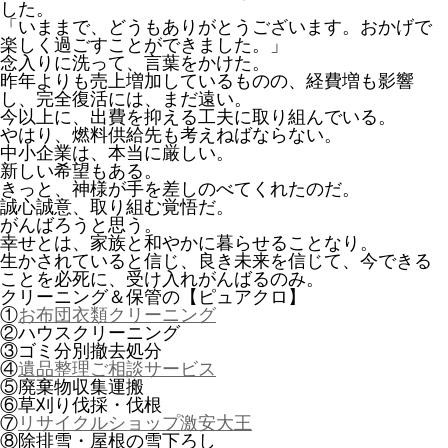
した。
「いままで、どうもありがとうございます。おかげで
楽しく過ごすことができました。」
念入りに洗って、言葉をかけた。
昨年よりも売上増加しているものの、経費増も影響
し、完全復活には、まだ遠い。
今以上に、出費を抑える工夫に取り組んでいる。
やはり、燃料供給先も考えねばならない。
中小企業は、本当に厳しい。
新しい希望もある。
きっと、神様が手を差しのべてくれたのだ。
誠心誠意、取り組む覚悟だ。
がんばろうと思う。
幸せとは、家族と和やかに暮らせることなり。
生かされていると信じ、良き未来を信じて、今できる
ことを必死に、受け入れがんばるのみ。
クリーニング＆保管の【ピュアクロ】
①
お布団衣類クリーニング
②ハウスクリーニング
③ゴミ分別撤去処分
④
遺品整理ご相談サービス
⑤廃棄物収集運搬
⑥草刈り伐採・伐根
⑦
リサイクルショップ激安大王
⑧除排雪・屋根の雪下ろし