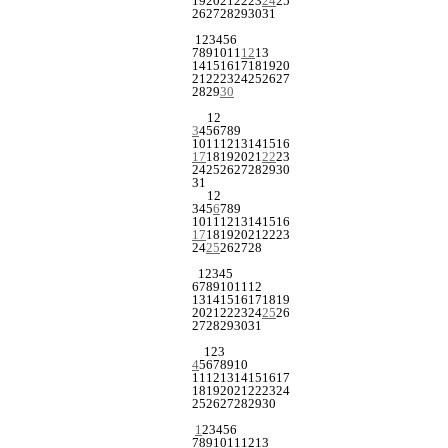
19
20
21
22
23
24
25
26
27
28
29
30
31
1
2
3
4
5
6
7
8
9
10
11
12
13
14
15
16
17
18
19
20
21
22
23
24
25
26
27
28
29
30
1
2
3
4
5
6
7
8
9
10
11
12
13
14
15
16
17
18
19
20
21
22
23
24
25
26
27
28
29
30
31
1
2
3
4
5
6
7
8
9
10
11
12
13
14
15
16
17
18
19
20
21
22
23
24
25
26
27
28
1
2
3
4
5
6
7
8
9
10
11
12
13
14
15
16
17
18
19
20
21
22
23
24
25
26
27
28
29
30
31
1
2
3
4
5
6
7
8
9
10
11
12
13
14
15
16
17
18
19
20
21
22
23
24
25
26
27
28
29
30
1
2
3
4
5
6
7
8
9
10
11
12
13