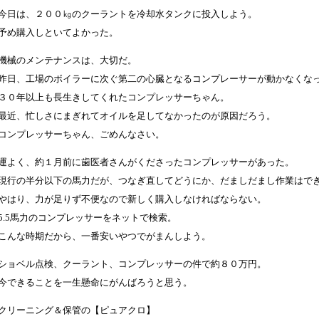
今日は、２００㎏のクーラントを冷却水タンクに投入しよう。
予め購入しといてよかった。
機械のメンテナンスは、大切だ。
昨日、工場のボイラーに次ぐ第二の心臓となるコンプレーサーが動かなくな
３０年以上も長生きしてくれたコンプレッサーちゃん。
最近、忙しさにまぎれてオイルを足してなかったのが原因だろう。
コンプレッサーちゃん、ごめんなさい。
運よく、約１月前に歯医者さんがくださったコンプレッサーがあった。
現行の半分以下の馬力だが、つなぎ直してどうにか、だましだまし作業はで
やはり、力が足りず不便なので新しく購入しなければならない。
5.5馬力のコンプレッサーをネットで検索。
こんな時期だから、一番安いやつでがまんしよう。
ショベル点検、クーラント、コンプレッサーの件で約８０万円。
今できることを一生懸命にがんばろうと思う。
クリーニング＆保管の【ピュアクロ】