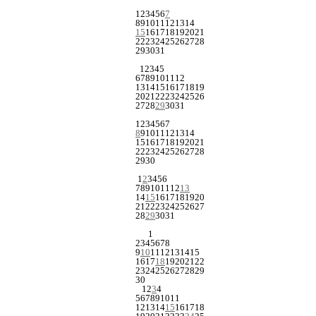
1
2
3
4
5
6
7
8
9
10
11
12
13
14
15
16
17
18
19
20
21
22
23
24
25
26
27
28
29
30
31
1
2
3
4
5
6
7
8
9
10
11
12
13
14
15
16
17
18
19
20
21
22
23
24
25
26
27
28
29
30
31
1
2
3
4
5
6
7
8
9
10
11
12
13
14
15
16
17
18
19
20
21
22
23
24
25
26
27
28
29
30
1
2
3
4
5
6
7
8
9
10
11
12
13
14
15
16
17
18
19
20
21
22
23
24
25
26
27
28
29
30
31
1
2
3
4
5
6
7
8
9
10
11
12
13
14
15
16
17
18
19
20
21
22
23
24
25
26
27
28
29
30
1
2
3
4
5
6
7
8
9
10
11
12
13
14
15
16
17
18