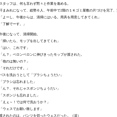
スタッフは、何も言わず黙々と作業を進める。
汗まみれになって、総勢６人、午前中で2階の１Ｋゴミ屋敷の片づけを完了、
「よーし、午後からは、清掃にはいる。用具を用意してきてくれ」
「了解でーす。」
午後になって、清掃開始。
「掃いたら、モップを出してきてくれ」
「はい、これです」
「ん？」ベロンベロンに伸びきったモップが渡された。
「他のは無いの？」
「それだけです。」
バスを洗おうとして「ブラシちょうだい」
「ブラシは忘れました」
「ん？、それじゃスポンジちょうだい」
「スポンジも忘れました」
「えぇ～！では何で洗おうか？」
「ウェスでお願い致します」
渡されたのは、パンツを切ったウェスだった。（涙）