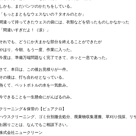
しかも、まだパンツのかたちをしている。
「もっとまともなウェスないの？タオルのとか」
間違って持ってきたウェスの袋には、衣類などを切ったものしかなかった
「間違いすぎだよ！（涙）」
それでも、どうにか大まかな部分を終えることができたが
やはり、今朝、もう一度、作業に入った。
今度は、準備万端問題なく完了できて、ホッと一息であった。
さて、本日は、この後お見積りが一件。
その後は、打ち合わせとなっている。
熱くて、ペットボトルの水を一気飲み。
今できることを一生懸命にがんばるのみ。
クリーニング＆保管の【ピュアクロ】
ハウスクリーニング、ゴミ分別撤去処分、廃棄物収集運搬、草刈り伐採、リ
お困りごとは、なんでもご相談下さい。
株式会社ニュークリーン