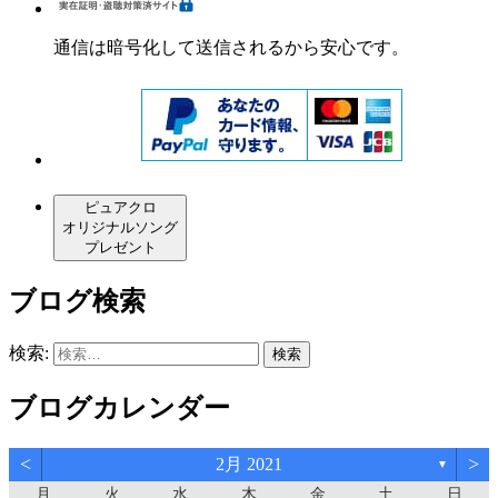
通信は暗号化して送信されるから安心です。
ピュアクロ
オリジナルソング
プレゼント
ブログ検索
検索:
ブログカレンダー
<
>
2月 2021
▼
月
火
水
木
金
土
日