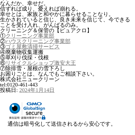
なんだか、幸せだ。
信ずれば成り、憂えれば崩れる。
幸せとは、家族と和やかに暮らせることなり。
生かされていると信じ、良き未来を信じて、今できる
ことを受け入れ、がんばるのみ。
クリーニング＆保管の【ピュアクロ】
①
クリーニング事業部
②
ハウスクリーニング事業部
③
ゴミ屋敷清掃サービス
④廃棄物収集運搬
⑤草刈り伐採・伐根
⑥
リサイクルショップ激安大王
⑦除排雪・屋根の雪下ろし
お困りごとは、なんでもご相談下さい。
株式会社ニュークリーン
tel:0120-461-443
投稿日:
2024年1月14日
通信は暗号化して送信されるから安心です。