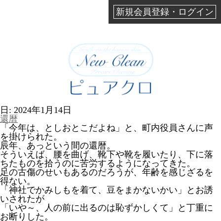
新規会員登録・ログイン
日:
2024年1月14日
還暦
「今年は、としおとこだよね」と、町内役員さんに声
を掛けられた。
辰年、あっという間の還暦。
そういえば、腰を曲げ、靴下や靴を履いたり、下に落
ちたものを拾うのに苦労するようになってきた。
足の古傷のせいもあるのだろうが、年齢を感じざるを
得ない。
「神社でかみしもを着て、豆をまかないかい」とお誘
いされたが
「いや～、人の前に出るのは恥ずかしくて」と丁重に
お断りした。