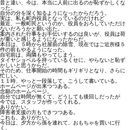
昔と違い、今は、本当に人前に出るのが恥ずかしくな
った。
自分の分を深く知るようになったからだろう。
実は、私も町内役員となっているのだけれど
最近、一般町民というのか、役員をおろしていただけ
ないだろうかと願い出た。
案内された行事をお手伝いするのは良いが、役員は荷
が重いと感じるようになったからだ。
本日は、５時から社屋前の除雪、現在ではご近所様５
件の前もやるようになった。
自宅前は、両隣もやってしまう。
タイヤショベルを持っているくせに、やらないと恥ず
かしいと思うからだ。
そのため、仕事開始の時間もギリギリとなり、さらに
忙しい。
１１時、やっと一段落して、こうして書いている。
ホームページが出来つつある。
念願のホームページ。
自分では時間が無くて、どうしても後回しだったが
今では、スタッフが作ってくれる。
ありがたい。
障害者支援の方もできつつある。
これも、ありがたい。
今日は、夕方から孫を連れて、おもちゃを買いに行
く。