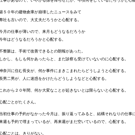
仕事があるので、いやがる孫を帰らせたが、今頃何をしているだろうかと心
築５０年の建物倉庫が崩壊したニュースをみて
弊社も古いので、大丈夫だろうかと心配する。
今月の仕事が薄いので、来月もどうなるだろうか
今年はどうなるだろうかと心配する。
不整脈は、手術で改善できるとの朗報があった。
しかし、もしも何かあったらと、まだ診察も受けていないのに心配する。
神奈川に住む長女が、何か事件にまきこまれたらどうしようと心配する。
長男二男が、人に迷惑をかけたらどうしようなどと心配する。
これから２０年間、何か大変なことが起きないとは限らないと心配する。
心配ごとがたくさん。
当初仕事の予約がなかった今月は、振り返ってみると、結構それなりの仕事
来週も予約で埋まっているが、再来週がまだ空いているので、心配する。
心配ごとは、きりがない。