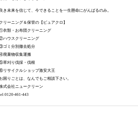
良き未来を信じて、今できることを一生懸命にがんばるのみ。
クリーニング＆保管の【ピュアクロ】
①衣類・お布団クリーニング
②ハウスクリーニング
③ゴミ分別撤去処分
④廃棄物収集運搬
⑤草刈り伐採・伐根
⑥リサイクルショップ激安大王
お困りごとは、なんでもご相談下さい。
株式会社ニュークリーン
tel:0120-461-443