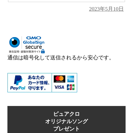
投
2023年5月10日
稿
日:
通信は暗号化して送信されるから安心です。
ピュアクロ
オリジナルソング
プレゼント