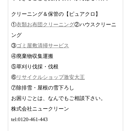
クリーニング＆保管の【ピュアクロ】
①
衣類お布団クリーニング
②ハウスクリーニ
ング
③
ゴミ屋敷清掃サービス
④廃棄物収集運搬
⑤草刈り伐採・伐根
⑥
リサイクルショップ激安大王
⑦除排雪・屋根の雪下ろし
お困りごとは、なんでもご相談下さい。
株式会社ニュークリーン
tel:0120-461-443