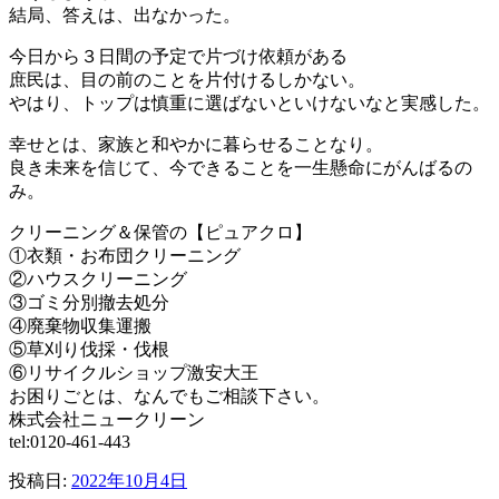
結局、答えは、出なかった。
今日から３日間の予定で片づけ依頼がある
庶民は、目の前のことを片付けるしかない。
やはり、トップは慎重に選ばないといけないなと実感した。
幸せとは、家族と和やかに暮らせることなり。
良き未来を信じて、今できることを一生懸命にがんばるの
み。
クリーニング＆保管の【ピュアクロ】
①衣類・お布団クリーニング
②ハウスクリーニング
③ゴミ分別撤去処分
④廃棄物収集運搬
⑤草刈り伐採・伐根
⑥リサイクルショップ激安大王
お困りごとは、なんでもご相談下さい。
株式会社ニュークリーン
tel:0120-461-443
投稿日:
2022年10月4日