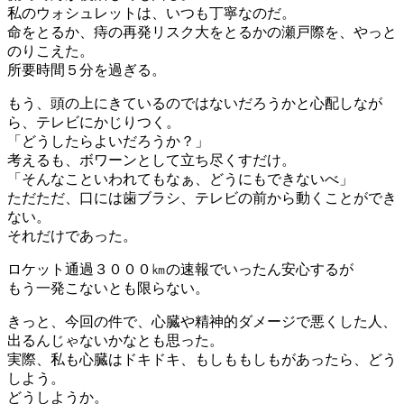
私のウォシュレットは、いつも丁寧なのだ。
命をとるか、痔の再発リスク大をとるかの瀬戸際を、やっと
のりこえた。
所要時間５分を過ぎる。
もう、頭の上にきているのではないだろうかと心配しなが
ら、テレビにかじりつく。
「どうしたらよいだろうか？」
考えるも、ボワーンとして立ち尽くすだけ。
「そんなこといわれてもなぁ、どうにもできないべ」
ただただ、口には歯ブラシ、テレビの前から動くことができ
ない。
それだけであった。
ロケット通過３０００㎞の速報でいったん安心するが
もう一発こないとも限らない。
きっと、今回の件で、心臓や精神的ダメージで悪くした人、
出るんじゃないかなとも思った。
実際、私も心臓はドキドキ、もしももしもがあったら、どう
しよう。
どうしようか。