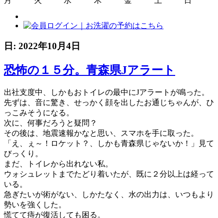
月
火
水
木
金
土
日
日:
2022年10月4日
恐怖の１５分。青森県Jアラート
出社支度中、しかもおトイレの最中にJアラートが鳴った。
先ずは、音に驚き、せっかく顔を出したお通じちゃんが、ひ
っこみそうになる。
次に、何事だろうと疑問？
その後は、地震速報かなと思い、スマホを手に取った。
「え、ぇ～！ロケット？、しかも青森県じゃないか！」見て
びっくり。
まだ、トイレから出れない私。
ウォシュレットまでたどり着いたが、既に２分以上は経って
いる。
急ぎたいが術がない、しかたなく、水の出力は、いつもより
勢いを強くした。
慌てて痔が復活しても困る。