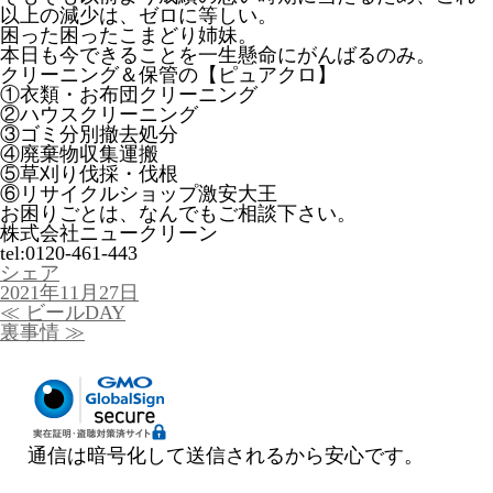
以上の減少は、ゼロに等しい。
困った困ったこまどり姉妹。
本日も今できることを一生懸命にがんばるのみ。
クリーニング＆保管の【ピュアクロ】
①衣類・お布団クリーニング
②ハウスクリーニング
③ゴミ分別撤去処分
④廃棄物収集運搬
⑤草刈り伐採・伐根
⑥リサイクルショップ激安大王
お困りごとは、なんでもご相談下さい。
株式会社ニュークリーン
tel:0120-461-443
シェア
投
2021年11月27日
稿
投
≪
ビールDAY
日:
稿
裏事情
≫
ナ
ビ
ゲ
ー
シ
ョ
通信は暗号化して送信されるから安心です。
ン