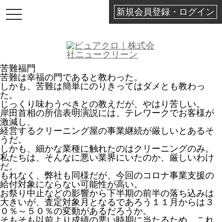
新規会員登録・ログイン
TOGGLE
NAVIGATION
苦難福門
苦難は幸福の門であると教わった。
しかも、苦難は簡単にのりきってはダメとも教わっ
た。
じっくり味わうべきとの教えだが、やはり苦しい。
岸田首相の所信表明演説には、テレワークでお客様が
激減し、
経営するクリーニング屋の事業継続が厳しいとあるそ
うだ。
しかも、細かな業種に触れたのはクリーニングのみ。
私たちは、そんなに悪い業界にいたのか、厳しいわけ
だ。
もれなく、弊社も同様だが、今回のコロナ事業支援の
給付対象にならない可能性が高い。
お祭り中止などの影響から下半期の前半の落ち込みは
大きいが、査定対象月となるであろう１１月からは３
０％～５０％の変動があるだろうか。
そもそも以前より成績の悪い時期に当たるため、これ