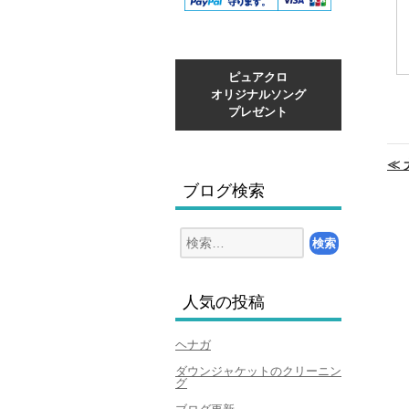
ピュアクロ
オリジナルソング
プレゼント
投
稿
≪
ナ
ブログ検索
ビ
ゲ
ー
検
索:
シ
ョ
ン
人気の投稿
ヘナガ
ダウンジャケットのクリーニン
グ