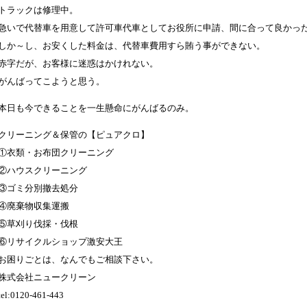
トラックは修理中。
急いで代替車を用意して許可車代車としてお役所に申請、間に合って良かっ
しか～し、お安くした料金は、代替車費用すら賄う事ができない。
赤字だが、お客様に迷惑はかけれない。
がんばってこようと思う。
本日も今できることを一生懸命にがんばるのみ。
クリーニング＆保管の【ピュアクロ】
①衣類・お布団クリーニング
②ハウスクリーニング
③ゴミ分別撤去処分
④廃棄物収集運搬
⑤草刈り伐採・伐根
⑥リサイクルショップ激安大王
お困りごとは、なんでもご相談下さい。
株式会社ニュークリーン
tel:0120-461-443