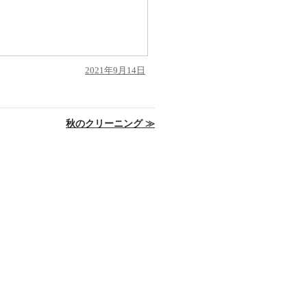
投
2021年9月14日
稿
日:
秋のクリーニング
≫