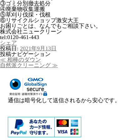
③ゴミ分別撤去処分
④廃棄物収集運搬
⑤草刈り伐採・伐根
⑥リサイクルショップ激安大王
お困りごとは、なんでもご相談下さい。
株式会社ニュークリーン
tel:0120-461-443
シェア
投稿日:
2021年9月13日
投稿ナビゲーション
≪
相棒のダウン
自然派クリーニング
≫
通信は暗号化して送信されるから安心です。