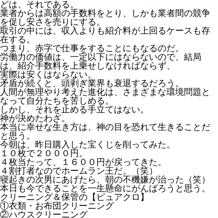
どは、それである。
業者からは高額の手数料をとり、しかも業者間の競争
を促し安さを売りにする。
取引の中には、収入よりも紹介料が上回るケースも存
在する。
つまり、赤字で仕事をすることにもなるのだ。
労働力の価値は、一定以下にはならないので、結局
は、紹介手数料を上乗せしなければならず、
実際は安くはならない。
矛盾が続くと、頭剥ぎ業界も衰退するだろう。
人間が無理やり考えた進化は、さまざまな環境問題と
なって自分たちを苦しめる。
しかし、それを止める手立てはない。
神が決めたわざ。
本当に幸せな生き方は、神の目を恐れて生きることだ
と思う。
今朝は、昨日購入した宝くじを削ってみた。
１０枚で２０００円。
４枚当たって、１６００円が戻ってきた。
４割打者なのでホームラン王だ。（笑）
寝起きの次男にあげたら、朝の不機嫌が治った（笑）
本日も今できることを一生懸命にがんばろうと思う。
クリーニング＆保管の【ピュアクロ】
①衣類・お布団クリーニング
②ハウスクリーニング