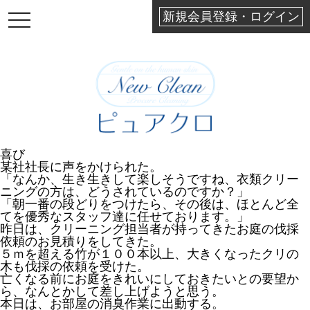
新規会員登録・ログイン
TOGGLE
NAVIGATION
喜び
某社社長に声をかけられた。
「なんか、生き生きして楽しそうですね、衣類クリー
ニングの方は、どうされているのですか？」
「朝一番の段どりをつけたら、その後は、ほとんど全
てを優秀なスタッフ達に任せております。」
昨日は、クリーニング担当者が持ってきたお庭の伐採
依頼のお見積りをしてきた。
５ｍを超える竹が１００本以上、大きくなったクリの
木も伐採の依頼を受けた。
亡くなる前にお庭をきれいにしておきたいとの要望か
ら、なんとかして差し上げようと思う。
本日は、お部屋の消臭作業に出動する。