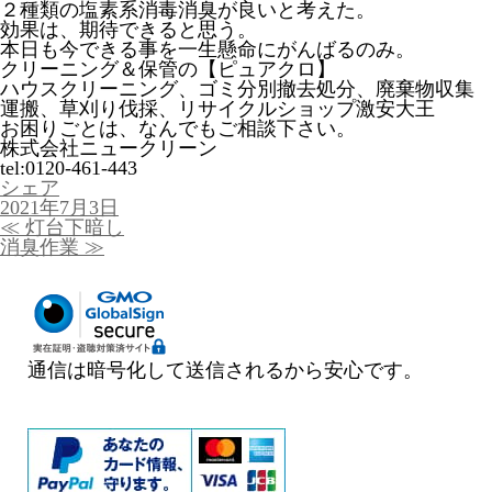
２種類の塩素系消毒消臭が良いと考えた。
効果は、期待できると思う。
本日も今できる事を一生懸命にがんばるのみ。
クリーニング＆保管の【ピュアクロ】
ハウスクリーニング、ゴミ分別撤去処分、廃棄物収集
運搬、草刈り伐採、リサイクルショップ激安大王
お困りごとは、なんでもご相談下さい。
株式会社ニュークリーン
tel:0120-461-443
シェア
投
2021年7月3日
稿
投
≪
灯台下暗し
日:
稿
消臭作業
≫
ナ
ビ
ゲ
ー
シ
ョ
通信は暗号化して送信されるから安心です。
ン