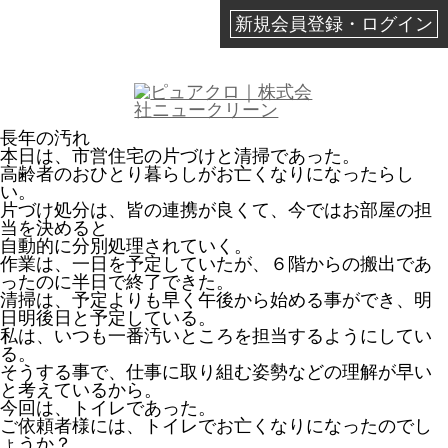
新規会員登録・ログイン
長年の汚れ
本日は、市営住宅の片づけと清掃であった。
高齢者のおひとり暮らしがお亡くなりになったらし
い。
片づけ処分は、皆の連携が良くて、今ではお部屋の担
当を決めると
自動的に分別処理されていく。
作業は、一日を予定していたが、６階からの搬出であ
ったのに半日で終了できた。
清掃は、予定よりも早く午後から始める事ができ、明
日明後日と予定している。
私は、いつも一番汚いところを担当するようにしてい
る。
そうする事で、仕事に取り組む姿勢などの理解が早い
と考えているから。
今回は、トイレであった。
ご依頼者様には、トイレでお亡くなりになったのでし
ょうか？