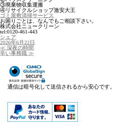
③廃棄物収集運搬
④リサイクルショップ激安大王
ゴミ屋敷清掃サービス
お困りごとは、なんでもご相談下さい。
株式会社ニュークリーン
tel:0120-461-443
シェア
投
2026年6月22日
稿
投
≪
深夜の時間
日:
稿
辛い事務職
≫
ナ
ビ
ゲ
ー
シ
ョ
通信は暗号化して送信されるから安心です。
ン