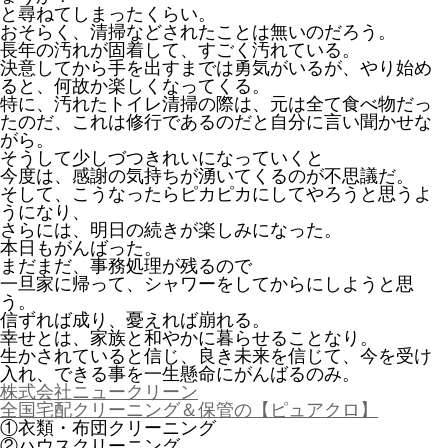
と尋ねてしまったくらい。
おそらく、清掃などされたことは無いのだろう。
長年の汚れが固着して、すごく汚れている。
決意してから手を出すまでは勇気がいるが、やり始め
ると、何故か楽しくなってくる。
特に、汚れたトイレ清掃の際は、元は全て食べ物だっ
たのだ、これは修行であるのだと自分に言い聞かせな
がら。
そうして少しづつきれいになっていくと
今度は、感謝の気持ちが湧いてくるのが不思議だ。
そして、こうなったらピカピカにしてやろうと思うよ
うになり、
さらには、明日の続きが楽しみになった。
本日もがんばった。
まだまだ、事務処理が残るので
一旦家に帰って、シャワーをしてからにしようと思
う。
信ずれば成り、憂えれば崩れる。
幸せとは、家族と和やかに暮らせることなり。
生かされていると信じ、良き未来を信じて、今を受け
入れ、できる事を一生懸命にがんばるのみ。
株式会社ニュークリーン
全国宅配クリーニング＆保管の【ピュアクロ】
①衣類・布団クリーニング
②ハウスクリーニング