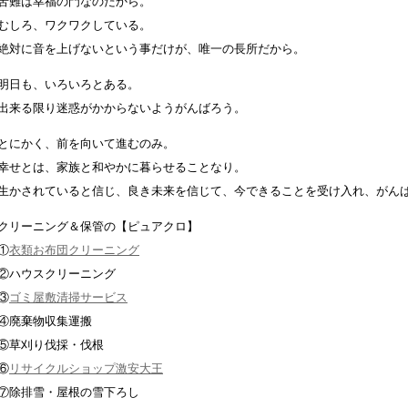
苦難は幸福の門なのだから。
むしろ、ワクワクしている。
絶対に音を上げないという事だけが、唯一の長所だから。
明日も、いろいろとある。
出来る限り迷惑がかからないようがんばろう。
とにかく、前を向いて進むのみ。
幸せとは、家族と和やかに暮らせることなり。
生かされていると信じ、良き未来を信じて、今できることを受け入れ、がん
クリーニング＆保管の【ピュアクロ】
①
衣類お布団クリーニング
②ハウスクリーニング
③
ゴミ屋敷清掃サービス
④廃棄物収集運搬
⑤草刈り伐採・伐根
⑥
リサイクルショップ激安大王
⑦除排雪・屋根の雪下ろし