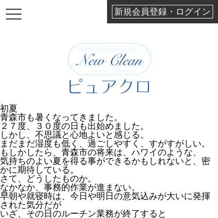
新規会員登録・ログイン
TOGGLE
NAVIGATION
初夏
青森市も暑くなってきました。
２７度、３０度の日も出始めました。
しかし、不思議と心地よいと感じる。
まだまだ湿度も低く、過ごしやすく、すがすがしい。
もしかしたら、青森市の将来は、ハワイのような、
気持ちのよい夏を得る事ができるかもしれないと、密
かに期待している。
さて、どうしたものか。
なかなか、事務的作業が進まない。
早朝や就寝時は、今日や明日の意気込みが大いに発揮
された気分だが
いざ、その日のルーチン業務が終了すると