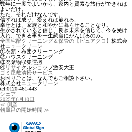
数年に一度でよいから、家内と質素な旅行ができれば
よいだけ。
ただ、それだけなんです。
信ずれば成り、憂えれば崩れる。
幸せとは、家族と和やかに暮らせることなり。
生かされていると信じ、良き未来を信じて、今を受け
入れ、できる事を一生懸命にがんばるのみ。
全国宅配クリーニング＆保管の【ピュアクロ】
株式会
社ニュークリーン
①衣類・布団クリーニング
②ハウスクリーニング
③廃棄物収集運搬
④リサイクルショップ激安大王
ゴミ屋敷清掃サービス
お困りごとは、なんでもご相談下さい。
株式会社ニュークリーン
tel:0120-461-443
シェア
投
2025年6月10日
稿
投
≪
倒産
日:
稿
朝風呂の開始時間
≫
ナ
ビ
ゲ
ー