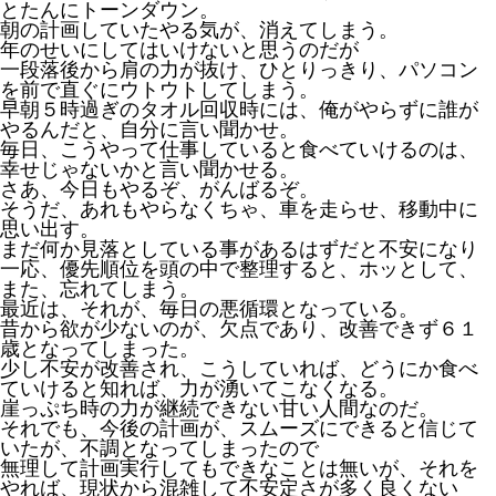
とたんにトーンダウン。
朝の計画していたやる気が、消えてしまう。
年のせいにしてはいけないと思うのだが
一段落後から肩の力が抜け、ひとりっきり、パソコン
を前で直ぐにウトウトしてしまう。
早朝５時過ぎのタオル回収時には、俺がやらずに誰が
やるんだと、自分に言い聞かせ。
毎日、こうやって仕事していると食べていけるのは、
幸せじゃないかと言い聞かせる。
さあ、今日もやるぞ、がんばるぞ。
そうだ、あれもやらなくちゃ、車を走らせ、移動中に
思い出す。
まだ何か見落としている事があるはずだと不安になり
一応、優先順位を頭の中で整理すると、ホッとして、
また、忘れてしまう。
最近は、それが、毎日の悪循環となっている。
昔から欲が少ないのが、欠点であり、改善できず６１
歳となってしまった。
少し不安が改善され、こうしていれば、どうにか食べ
ていけると知れば、力が湧いてこなくなる。
崖っぷち時の力が継続できない甘い人間なのだ。
それでも、今後の計画が、スムーズにできると信じて
いたが、不調となってしまったので
無理して計画実行してもできなことは無いが、それを
やれば、現状から混雑して不安定さが多く良くない