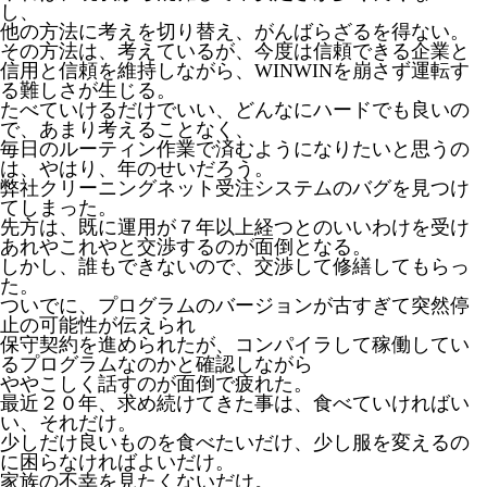
し、
他の方法に考えを切り替え、がんばらざるを得ない。
その方法は、考えているが、今度は信頼できる企業と
信用と信頼を維持しながら、WINWINを崩さず運転す
る難しさが生じる。
たべていけるだけでいい、どんなにハードでも良いの
で、あまり考えることなく、
毎日のルーティン作業で済むようになりたいと思うの
は、やはり、年のせいだろう。
弊社クリーニングネット受注システムのバグを見つけ
てしまった。
先方は、既に運用が７年以上経つとのいいわけを受け
あれやこれやと交渉するのが面倒となる。
しかし、誰もできないので、交渉して修繕してもらっ
た。
ついでに、プログラムのバージョンが古すぎて突然停
止の可能性が伝えられ
保守契約を進められたが、コンパイラして稼働してい
るプログラムなのかと確認しながら
ややこしく話すのが面倒で疲れた。
最近２０年、求め続けてきた事は、食べていければい
い、それだけ。
少しだけ良いものを食べたいだけ、少し服を変えるの
に困らなければよいだけ。
家族の不幸を見たくないだけ。