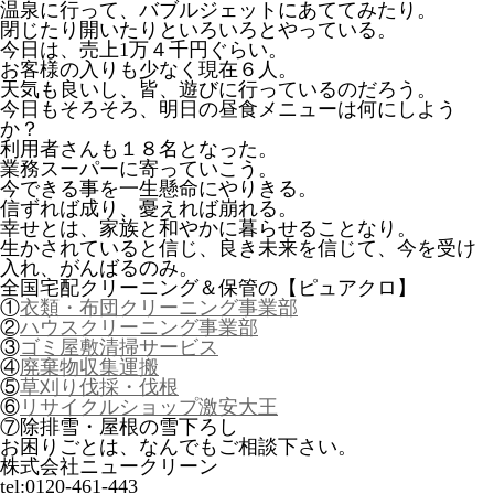
温泉に行って、バブルジェットにあててみたり。
閉じたり開いたりといろいろとやっている。
今日は、売上1万４千円ぐらい。
お客様の入りも少なく現在６人。
天気も良いし、皆、遊びに行っているのだろう。
今日もそろそろ、明日の昼食メニューは何にしよう
か？
利用者さんも１８名となった。
業務スーパーに寄っていこう。
今できる事を一生懸命にやりきる。
信ずれば成り、憂えれば崩れる。
幸せとは、家族と和やかに暮らせることなり。
生かされていると信じ、良き未来を信じて、今を受け
入れ、がんばるのみ。
全国宅配クリーニング＆保管の【ピュアクロ】
①
衣類・布団クリーニング事業部
②
ハウスクリーニング事業部
③
ゴミ屋敷清掃サービス
④
廃棄物収集運搬
⑤
草刈り伐採・伐根
⑥
リサイクルショップ激安大王
⑦除排雪・屋根の雪下ろし
お困りごとは、なんでもご相談下さい。
株式会社ニュークリーン
tel:0120-461-443