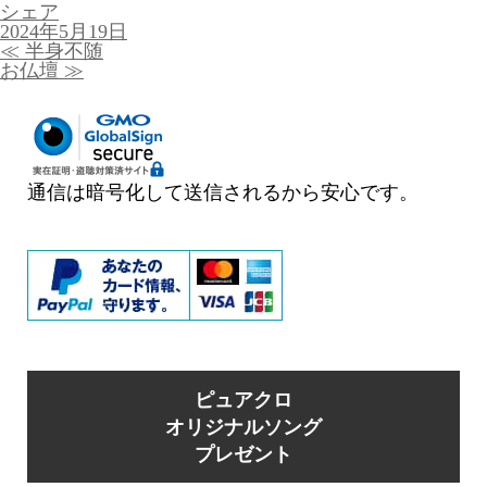
シェア
投
2024年5月19日
稿
投
≪
半身不随
日:
稿
お仏壇
≫
ナ
ビ
ゲ
ー
シ
ョ
通信は暗号化して送信されるから安心です。
ン
ピュアクロ
オリジナルソング
プレゼント