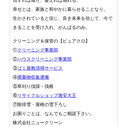
信ずれば成り、憂えれば崩れる。
幸せとは、家族と和やかに暮らせることなり。
生かされていると信じ、良き未来を信じて、今で
きることを受け入れ、がんばるのみ。
クリーニング＆保管の【ピュアクロ】
①
クリーニング事業部
②
ハウスクリーニング事業部
③
ゴミ屋敷清掃サービス
④
廃棄物収集運搬
⑤草刈り伐採・伐根
⑥
リサイクルショップ激安大王
⑦除排雪・屋根の雪下ろし
お困りごとは、なんでもご相談下さい。
株式会社ニュークリーン