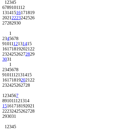
1
2
3
4
5
6
7
8
9
10
11
12
13
14
15
16
17
18
19
20
21
22
23
24
25
26
27
28
29
30
1
2
3
4
5
6
7
8
9
10
11
12
13
14
15
16
17
18
19
20
21
22
23
24
25
26
27
28
29
30
31
1
2
3
4
5
6
7
8
9
10
11
12
13
14
15
16
17
18
19
20
21
22
23
24
25
26
27
28
1
2
3
4
5
6
7
8
9
10
11
12
13
14
15
16
17
18
19
20
21
22
23
24
25
26
27
28
29
30
31
1
2
3
4
5