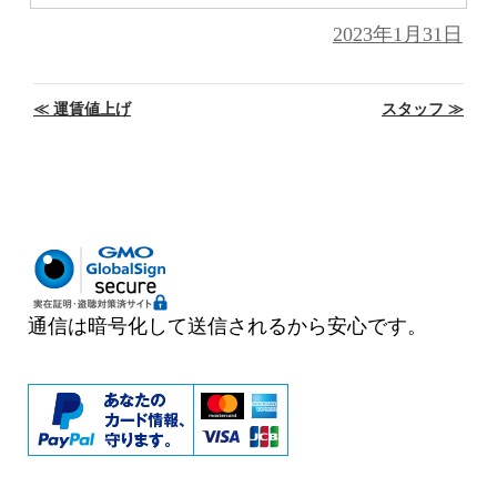
投
2023年1月31日
稿
日:
投
≪
運賃値上げ
スタッフ
≫
稿
ナ
ビ
ゲ
ー
シ
ョ
ン
通信は暗号化して送信されるから安心です。