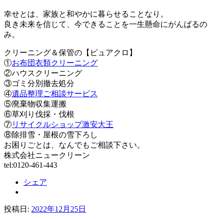
幸せとは、家族と和やかに暮らせることなり。
良き未来を信じて、今できることを一生懸命にがんばるの
み。
クリーニング＆保管の【ピュアクロ】
①
お布団衣類クリーニング
②ハウスクリーニング
③ゴミ分別撤去処分
④
遺品整理ご相談サービス
⑤廃棄物収集運搬
⑥草刈り伐採・伐根
⑦
リサイクルショップ激安大王
⑧除排雪・屋根の雪下ろし
お困りごとは、なんでもご相談下さい。
株式会社ニュークリーン
tel:0120-461-443
シェア
投稿日:
2022年12月25日