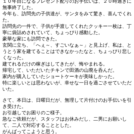
１０年目になるプレゼント配りのお手伝いは、２０時過ぎに
無事終了した。
今年も、訪問先の子供達が、サンタをみて驚き、喜んでくれ
た。
訪問先の一件で、子供が手渡してくれたクッキー一枚は、丁
寧に袋詰めされていて、ちょっぴり感動した。
豪華な家にも訪問できた。
玄関に立ち、「へぇ～、すごいなぁ～」と見上げ、私は、と
うとう家を建てることはできなかったなと、ちょっぴり悲し
くなった。
建てれるだけの稼ぎはしてきたが、悔やまれる。
帰宅して、いただいたチキンで田酒の山廃を呑んだ。
家内が購入していたショートケーキが美味しかった。
特に楽しいとは思わないが、幸せな一日を過ごさせていただ
いた。
さて、本日は、日曜日だが、無理して片付けのお手伝いを引
き受けた。
お引越しでお困りのご様子。
急なご依頼だが、スタッフはお休みだし、二男にお願いし
て、二人で対応することとした。
がんばってこようと思う。