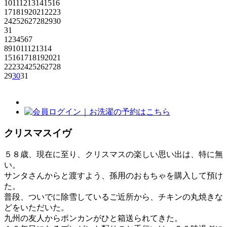
10
11
12
13
14
15
16
17
18
19
20
21
22
23
24
25
26
27
28
29
30
31
1
2
3
4
5
6
7
8
9
10
11
12
13
14
15
16
17
18
19
20
21
22
23
24
25
26
27
28
29
30
31
クリスマスイヴ
５８歳、現在に至り、クリスマスの楽しい思い出は、特に無
い。
サンタさんからと渡すよう、孫用のおもちゃを購入して預け
た。
普段、ついでに除雪しているご近所から、チキンの丸焼きな
どをいただいた。
九州の友人からポンカンがひと箱送られてきた。