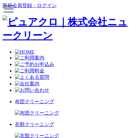
新規会員登録・ログイン
toggle
navigation
布団クリーニング
衣類クリーニング