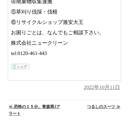
④廃棄物収集運搬
⑤草刈り伐採・伐根
⑥リサイクルショップ激安大王
お困りごとは、なんでもご相談下さい。
株式会社ニュークリーン
tel:0120-461-443
シェア
投
2022年10月11日
稿
日:
投
≪
恐怖の１５分。青森県Jア
つるしのスーツ
≫
稿
ラート
ナ
ビ