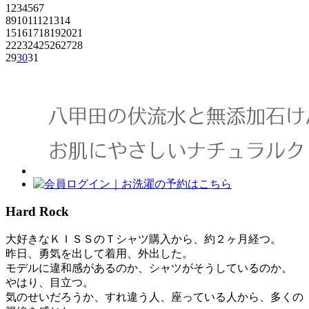
1
2
3
4
5
6
7
8
9
10
11
12
13
14
15
16
17
18
19
20
21
22
23
24
25
26
27
28
29
30
31
Hard Rock
大好きなＫＩＳＳのＴシャツ購入から、約２ヶ月経つ。
昨日、勇気を出して着用、外出した。
モデルに違和感があるのか、シャツがそうしているのか。
やはり、目立つ。
気のせいだろうか、すれ違う人、座っている人から、多くの