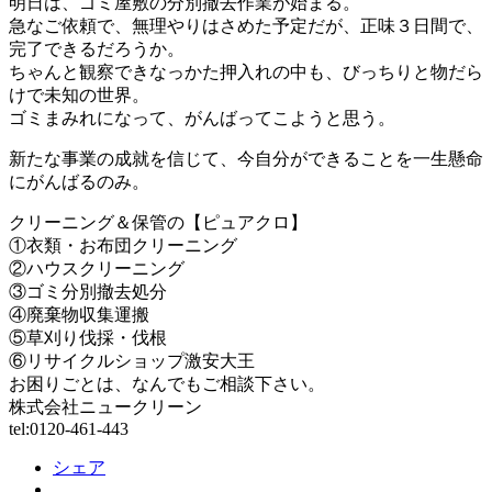
明日は、ゴミ屋敷の分別撤去作業が始まる。
急なご依頼で、無理やりはさめた予定だが、正味３日間で、
完了できるだろうか。
ちゃんと観察できなっかた押入れの中も、びっちりと物だら
けで未知の世界。
ゴミまみれになって、がんばってこようと思う。
新たな事業の成就を信じて、今自分ができることを一生懸命
にがんばるのみ。
クリーニング＆保管の【ピュアクロ】
①衣類・お布団クリーニング
②ハウスクリーニング
③ゴミ分別撤去処分
④廃棄物収集運搬
⑤草刈り伐採・伐根
⑥リサイクルショップ激安大王
お困りごとは、なんでもご相談下さい。
株式会社ニュークリーン
tel:0120-461-443
シェア