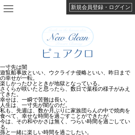
新規会員登録・ログイン
TOGGLE
NAVIGATION
一寸先は闇
遊覧船事故といい、ウクライナ侵略といい、昨日まで
の幸せが一転。
楽しかったひとときが地獄となっている。
さくらが咲いたと思ったら、数日で葉桜の様子がみえ
てきた。
幸せは、一瞬で苦難は長い。
人生は、一寸先が闇なのだ。
私も、先週は、数か月ぶりに家族団らんの中で焼肉を
食べて、幸せな時間を過ごすことができたが
今は、その和やかさは無く、つらい時間を過ごしてい
る。
孫と一緒に楽しい時間を過ごしたい。