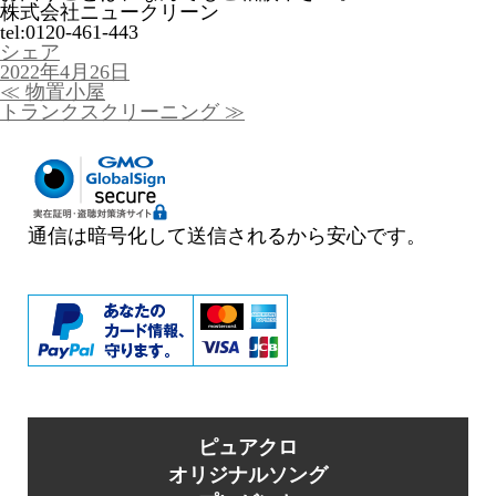
株式会社ニュークリーン
tel:0120-461-443
シェア
投
2022年4月26日
稿
投
≪
物置小屋
日:
稿
トランクスクリーニング
≫
ナ
ビ
ゲ
ー
シ
ョ
通信は暗号化して送信されるから安心です。
ン
ピュアクロ
オリジナルソング