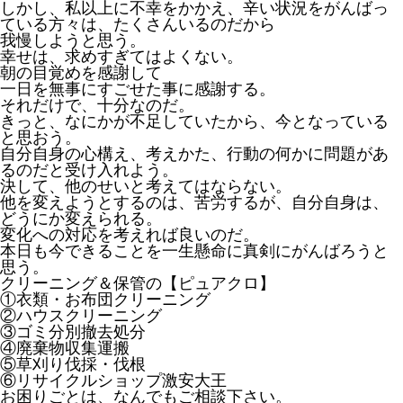
しかし、私以上に不幸をかかえ、辛い状況をがんばっ
ている方々は、たくさんいるのだから
我慢しようと思う。
幸せは、求めすぎてはよくない。
朝の目覚めを感謝して
一日を無事にすごせた事に感謝する。
それだけで、十分なのだ。
きっと、なにかが不足していたから、今となっている
と思おう。
自分自身の心構え、考えかた、行動の何かに問題があ
るのだと受け入れよう。
決して、他のせいと考えてはならない。
他を変えようとするのは、苦労するが、自分自身は、
どうにか変えられる。
変化への対応を考えれば良いのだ。
本日も今できることを一生懸命に真剣にがんばろうと
思う。
クリーニング＆保管の【ピュアクロ】
①衣類・お布団クリーニング
②ハウスクリーニング
③ゴミ分別撤去処分
④廃棄物収集運搬
⑤草刈り伐採・伐根
⑥リサイクルショップ激安大王
お困りごとは、なんでもご相談下さい。