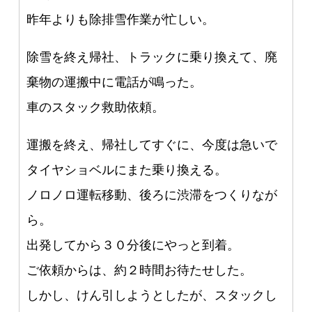
昨年よりも除排雪作業が忙しい。
除雪を終え帰社、トラックに乗り換えて、廃
棄物の運搬中に電話が鳴った。
車のスタック救助依頼。
1
2
3
4
5
6
7
8
9
10
11
12
13
14
15
16
17
18
19
20
21
22
23
24
25
26
27
28
29
30
1
2
3
4
5
6
7
8
9
10
11
12
13
14
15
16
17
18
19
20
21
22
23
24
25
26
27
28
29
30
31
1
2
3
4
5
6
7
8
9
10
11
12
13
14
15
16
17
18
19
20
21
22
23
24
25
26
27
28
29
30
1
2
3
4
5
6
7
8
9
10
11
12
13
14
15
16
17
18
19
20
21
22
23
24
25
26
27
28
29
30
31
1
2
3
4
5
6
7
8
9
10
11
12
13
14
15
16
17
18
19
20
21
22
23
24
25
26
27
28
1
2
3
4
5
6
7
8
9
10
11
12
13
14
15
16
17
18
19
20
21
22
23
24
25
26
27
28
29
30
31
1
2
3
4
5
6
7
8
9
10
11
12
13
14
15
16
17
18
19
20
21
22
23
24
25
26
27
28
29
30
31
1
2
3
4
5
6
7
8
9
10
11
12
13
14
15
16
17
18
19
20
21
22
23
24
25
26
27
28
29
30
1
2
3
4
5
6
7
8
9
10
11
12
13
14
15
16
17
18
19
20
21
22
23
24
25
26
27
28
29
30
31
1
2
3
4
5
6
7
8
9
10
11
12
13
14
15
16
17
18
19
20
21
22
23
24
25
26
27
28
29
30
1
2
3
4
5
6
7
8
9
10
11
12
13
14
15
16
17
18
19
20
21
22
23
24
25
26
27
28
29
30
31
1
2
3
4
5
6
7
8
9
10
11
12
13
14
15
16
17
18
19
20
21
22
23
24
25
26
27
28
29
30
1
2
3
4
5
6
7
8
9
10
11
12
13
14
15
16
17
18
19
20
21
22
23
24
25
26
27
28
29
30
31
1
2
3
4
5
6
7
8
9
10
11
12
13
14
15
16
17
18
19
20
21
22
23
24
25
26
27
28
1
2
3
4
5
6
7
8
9
10
11
12
13
14
15
16
17
18
19
20
21
22
23
24
25
26
27
28
29
30
31
1
2
3
4
5
6
7
8
9
10
11
12
13
14
15
16
17
18
19
20
21
22
23
24
25
26
27
28
29
30
1
2
3
4
5
6
7
8
9
10
11
12
13
14
15
16
17
18
19
20
21
22
23
24
25
26
27
28
29
30
31
1
2
3
4
5
6
7
8
9
10
11
12
13
14
15
16
17
18
19
20
21
22
23
24
25
26
27
28
29
30
1
2
3
4
5
6
7
8
9
10
11
12
13
14
15
16
17
18
19
20
21
22
23
24
25
26
27
28
29
30
31
1
2
3
4
5
6
7
8
9
10
11
12
13
14
15
16
17
18
19
20
21
22
23
24
25
26
27
28
29
30
1
2
3
4
5
6
7
8
9
10
11
12
13
14
15
16
17
18
19
20
21
22
23
24
25
26
27
28
29
30
31
1
2
3
4
5
6
7
8
9
10
11
12
13
14
15
16
17
18
19
20
21
22
23
24
25
26
27
28
29
30
1
2
3
4
5
6
7
8
9
10
11
12
13
14
15
16
17
18
19
20
21
22
23
24
25
26
27
28
29
30
31
1
2
3
4
5
6
7
8
9
10
11
12
13
14
15
16
17
18
19
20
21
22
23
24
25
26
27
28
29
1
2
3
4
5
6
7
8
9
10
11
12
13
14
15
16
17
18
19
20
21
22
23
24
25
26
27
28
29
30
31
1
2
3
4
5
6
7
8
9
10
11
12
13
14
15
16
17
18
19
20
21
22
23
24
25
26
27
28
29
30
31
1
2
3
4
5
6
7
8
9
10
11
12
13
14
15
16
17
18
19
20
21
22
23
24
25
26
27
28
29
30
1
2
3
4
5
6
7
8
9
10
11
12
13
14
15
16
17
18
19
20
21
22
23
24
25
26
27
28
29
30
31
1
2
3
4
5
6
7
8
9
10
11
12
13
14
15
16
17
18
19
20
21
22
23
24
25
26
27
28
29
30
1
2
3
4
5
6
7
8
9
10
11
12
13
14
15
16
17
18
19
20
21
22
23
24
25
26
27
28
29
30
31
1
2
3
4
5
6
7
8
9
10
11
12
13
14
15
16
17
18
19
20
21
22
23
24
25
26
27
28
29
30
31
1
2
3
4
5
6
7
8
9
10
11
12
13
14
15
16
17
18
19
20
21
22
23
24
25
26
27
28
29
30
1
2
3
4
5
6
7
8
9
10
11
12
13
14
15
16
17
18
19
20
21
22
23
24
25
26
27
28
29
30
31
1
2
3
4
5
6
7
8
9
10
11
12
13
14
15
16
17
18
19
20
21
22
23
24
25
26
27
28
29
30
1
2
3
4
5
6
7
8
9
10
11
12
13
14
15
16
17
18
19
20
21
22
23
24
25
26
27
28
29
30
31
1
2
3
4
5
6
7
8
9
10
11
12
13
14
15
16
17
18
19
20
21
22
23
24
25
26
27
28
1
2
3
4
5
6
7
8
9
10
11
12
13
14
15
16
17
18
19
20
21
22
23
24
25
26
27
28
29
30
31
1
2
3
4
5
6
7
8
9
10
11
12
13
14
15
16
17
18
19
20
21
22
23
24
25
26
27
28
29
30
31
1
2
3
4
5
6
7
8
9
10
11
12
13
14
15
16
17
18
19
20
21
22
23
24
25
26
27
28
29
30
1
2
3
4
5
6
7
8
9
10
11
12
13
14
15
16
17
18
19
20
21
22
23
24
25
26
27
28
29
30
31
1
2
3
4
5
6
7
8
9
10
11
12
13
14
15
16
17
18
19
20
21
22
23
24
25
26
27
28
29
30
1
2
3
4
5
6
7
8
9
10
11
12
13
14
15
16
17
18
19
20
21
22
23
24
25
26
27
28
29
30
31
1
2
3
4
5
6
7
8
9
10
11
12
13
14
15
16
17
18
19
20
21
22
23
24
25
26
27
28
29
30
31
1
2
3
4
5
6
7
8
9
10
11
12
13
14
15
16
17
18
19
20
21
22
23
24
25
26
27
28
29
30
1
2
3
4
5
6
7
8
9
10
11
12
13
14
15
16
17
18
19
20
21
22
23
24
25
26
27
28
29
30
31
1
2
3
4
5
6
7
8
9
10
11
12
13
14
15
16
17
18
19
20
21
22
23
24
25
26
27
28
29
30
1
2
3
4
5
6
7
8
9
10
11
12
13
14
15
16
17
18
19
20
21
22
23
24
25
26
27
28
29
30
31
1
2
3
4
5
6
7
8
9
10
11
12
13
14
15
16
17
18
19
20
21
22
23
24
25
26
27
28
1
2
3
4
5
6
7
8
9
10
11
12
13
14
15
16
17
18
19
20
21
22
23
24
25
26
27
28
29
30
31
1
2
3
4
5
6
7
8
9
10
11
12
13
14
15
16
17
18
19
20
21
22
23
24
25
26
27
28
29
30
31
1
2
3
4
5
6
7
8
9
10
11
12
13
14
15
16
17
18
19
20
21
22
23
24
25
26
27
28
29
30
1
2
3
4
5
6
7
8
9
10
11
12
13
14
15
16
17
18
19
20
21
22
23
24
25
26
27
28
29
30
31
1
2
3
4
5
6
7
8
9
10
11
12
13
14
15
16
17
18
19
20
21
22
23
24
25
26
27
28
29
30
1
2
3
4
5
6
7
8
9
10
11
12
13
14
15
16
17
18
19
20
21
22
23
24
25
26
27
28
29
30
31
1
2
3
4
5
6
7
8
9
10
11
12
13
14
15
16
17
18
19
20
21
22
23
24
25
26
27
28
29
30
31
1
2
3
4
5
6
7
8
9
10
11
12
13
14
15
16
17
18
19
20
21
22
23
24
25
26
27
28
29
30
1
2
3
4
5
6
7
8
9
10
11
12
13
14
15
16
17
18
19
20
21
22
23
24
25
26
27
28
29
30
31
1
2
3
4
5
6
7
8
9
10
11
12
13
14
15
16
17
18
19
20
21
22
23
24
25
26
27
28
29
30
1
2
3
4
5
6
7
8
9
10
11
12
13
14
15
16
17
18
19
20
21
22
23
24
25
26
27
28
29
30
31
1
2
3
4
5
6
7
8
9
10
11
12
13
14
15
16
17
18
19
20
21
22
23
24
25
26
27
28
1
2
3
4
5
6
7
8
9
10
11
12
13
14
15
16
17
18
19
20
21
22
23
24
25
26
27
28
29
30
31
1
2
3
4
5
6
7
8
9
10
11
12
13
14
15
16
17
18
19
20
21
22
23
24
25
26
27
28
29
30
31
1
2
3
4
5
6
7
8
9
10
11
12
13
14
15
16
17
18
19
20
21
22
23
24
25
26
27
28
29
30
1
2
3
4
5
6
7
8
9
10
11
12
13
14
15
16
17
18
19
20
21
22
23
24
25
26
27
28
29
30
31
1
2
3
4
5
6
7
8
9
10
11
12
13
14
15
16
17
18
19
20
21
22
23
24
25
26
27
28
29
30
31
運搬を終え、帰社してすぐに、今度は急いで
タイヤショベルにまた乗り換える。
ノロノロ運転移動、後ろに渋滞をつくりなが
ら。
出発してから３０分後にやっと到着。
ご依頼からは、約２時間お待たせした。
しかし、けん引しようとしたが、スタックし