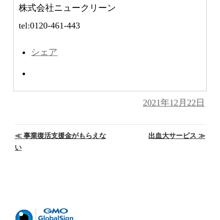
株式会社ニュークリーン
tel:0120-461-443
シェア
投
2021年12月22日
稿
日:
投
≪
事業復活支援金がもらえな
出血大サービス
≫
稿
い
ナ
ビ
ゲ
ー
シ
ョ