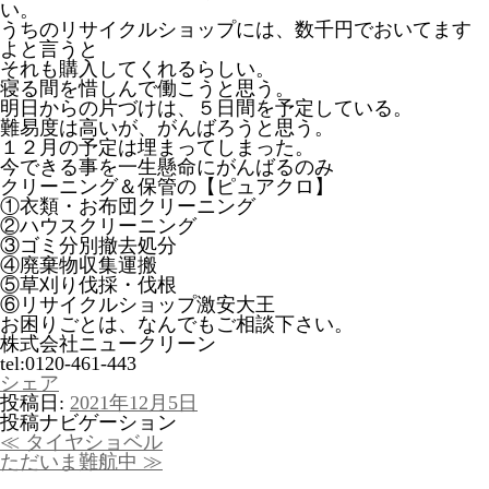
い。
うちのリサイクルショップには、数千円でおいてます
よと言うと
それも購入してくれるらしい。
寝る間を惜しんで働こうと思う。
明日からの片づけは、５日間を予定している。
難易度は高いが、がんばろうと思う。
１２月の予定は埋まってしまった。
今できる事を一生懸命にがんばるのみ
クリーニング＆保管の【ピュアクロ】
①衣類・お布団クリーニング
②ハウスクリーニング
③ゴミ分別撤去処分
④廃棄物収集運搬
⑤草刈り伐採・伐根
⑥リサイクルショップ激安大王
お困りごとは、なんでもご相談下さい。
株式会社ニュークリーン
tel:0120-461-443
シェア
投稿日:
2021年12月5日
投稿ナビゲーション
≪
タイヤショベル
ただいま難航中
≫