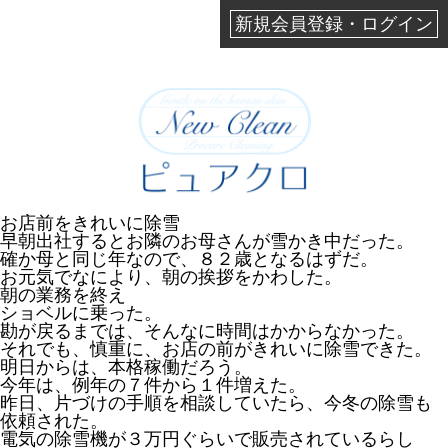
新規会員登録・ログイン
お店前をきれいに除雪
早朝出社するとお隣のお母さんが雪かき中だった。
確か母と同じ年なので、８２歳となるはずだ。
お元気でなにより、朝の挨拶をかわした。
朝の業務を終え
ショベルに乗った。
勘が戻るまでは、そんなに時間はかからなかった。
それでも、慎重に、お店の前がきれいに除雪できた。
明日からは、本格稼働だろう。
今年は、例年の７件から１件増えた。
昨日、片づけの手順を相談していたら、今冬の除雪も
依頼された。
電気の除雪機が３万円ぐらいで販売されているらし