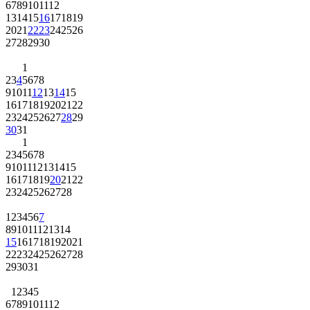
6
7
8
9
10
11
12
13
14
15
16
17
18
19
20
21
22
23
24
25
26
27
28
29
30
1
2
3
4
5
6
7
8
9
10
11
12
13
14
15
16
17
18
19
20
21
22
23
24
25
26
27
28
29
30
31
1
2
3
4
5
6
7
8
9
10
11
12
13
14
15
16
17
18
19
20
21
22
23
24
25
26
27
28
1
2
3
4
5
6
7
8
9
10
11
12
13
14
15
16
17
18
19
20
21
22
23
24
25
26
27
28
29
30
31
1
2
3
4
5
6
7
8
9
10
11
12