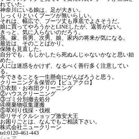
れていた。
神奈川にいる娘は、足が大きい。
しっくりといくブーツが無いらしい。
それは、幅広で、ブーツ丈も厚底でよさそうだ。
娘に買ってやろうかとLINEしたが、返答がない。
きっと、気に入らないのだろう。
孫、嫁、長男、次男、娘、家内の将来が気になる。
最近は、そのことばかり。
保険も見直した。
自分でも、もしかしたら死ぬんじゃないかなと思い始
めた。
人には迷惑をかけず、なるべく善行多く注意してい
る。
今できることを一生懸命にがんばろうと思う。
クリーニング＆保管の【ピュアクロ】
①衣類・お布団クリーニング
②ハウスクリーニング
③ゴミ分別撤去処分
④廃棄物収集運搬
⑤草刈り伐採・伐根
⑥リサイクルショップ激安大王
お困りごとは、なんでもご相談下さい。
株式会社ニュークリーン
tel:0120-461-443
シェア