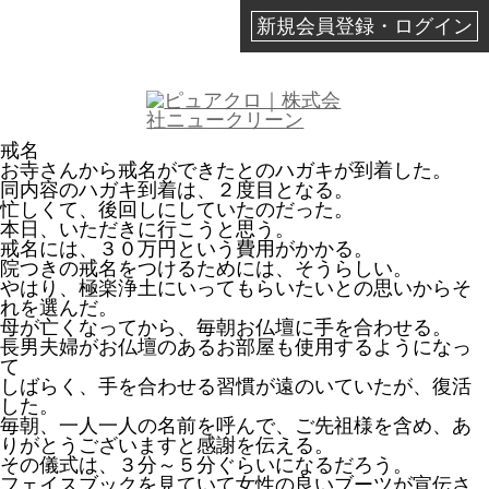
新規会員登録・ログイン
戒名
お寺さんから戒名ができたとのハガキが到着した。
同内容のハガキ到着は、２度目となる。
忙しくて、後回しにしていたのだった。
本日、いただきに行こうと思う。
戒名には、３０万円という費用がかかる。
院つきの戒名をつけるためには、そうらしい。
やはり、極楽浄土にいってもらいたいとの思いからそ
れを選んだ。
母が亡くなってから、毎朝お仏壇に手を合わせる。
長男夫婦がお仏壇のあるお部屋も使用するようになっ
て
しばらく、手を合わせる習慣が遠のいていたが、復活
した。
毎朝、一人一人の名前を呼んで、ご先祖様を含め、あ
りがとうございますと感謝を伝える。
その儀式は、３分～５分ぐらいになるだろう。
フェイスブックを見ていて女性の良いブーツが宣伝さ