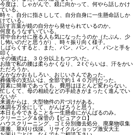
今度は、しゃがんで、鏡に向かって、何やら話しかけ
ている。
時々、自分に指さしして、自分自身に一生懸命話しか
けている。
話す言葉が鏡の自分から発せられているのか。
何度もうなずいている。
背中合わせに座る人も気になったうのか（たぶん、少
し怖いのだと思うが）、時々振り向く様子。
しばらくすると、また、パン、パン、パ、パンと手を
1
2
3
4
5
6
7
8
9
10
11
12
13
14
15
16
17
18
19
20
21
22
23
24
25
26
27
28
29
30
1
2
3
4
5
6
7
8
9
10
11
12
13
14
15
16
17
18
19
20
21
22
23
24
25
26
27
28
29
30
31
1
2
3
4
5
6
7
8
9
10
11
12
13
14
15
16
17
18
19
20
21
22
23
24
25
26
27
28
29
30
1
2
3
4
5
6
7
8
9
10
11
12
13
14
15
16
17
18
19
20
21
22
23
24
25
26
27
28
29
30
31
1
2
3
4
5
6
7
8
9
10
11
12
13
14
15
16
17
18
19
20
21
22
23
24
25
26
27
28
1
2
3
4
5
6
7
8
9
10
11
12
13
14
15
16
17
18
19
20
21
22
23
24
25
26
27
28
29
30
31
1
2
3
4
5
6
7
8
9
10
11
12
13
14
15
16
17
18
19
20
21
22
23
24
25
26
27
28
29
30
31
1
2
3
4
5
6
7
8
9
10
11
12
13
14
15
16
17
18
19
20
21
22
23
24
25
26
27
28
29
30
1
2
3
4
5
6
7
8
9
10
11
12
13
14
15
16
17
18
19
20
21
22
23
24
25
26
27
28
29
30
31
1
2
3
4
5
6
7
8
9
10
11
12
13
14
15
16
17
18
19
20
21
22
23
24
25
26
27
28
29
30
1
2
3
4
5
6
7
8
9
10
11
12
13
14
15
16
17
18
19
20
21
22
23
24
25
26
27
28
29
30
31
1
2
3
4
5
6
7
8
9
10
11
12
13
14
15
16
17
18
19
20
21
22
23
24
25
26
27
28
29
30
1
2
3
4
5
6
7
8
9
10
11
12
13
14
15
16
17
18
19
20
21
22
23
24
25
26
27
28
29
30
31
1
2
3
4
5
6
7
8
9
10
11
12
13
14
15
16
17
18
19
20
21
22
23
24
25
26
27
28
1
2
3
4
5
6
7
8
9
10
11
12
13
14
15
16
17
18
19
20
21
22
23
24
25
26
27
28
29
30
31
1
2
3
4
5
6
7
8
9
10
11
12
13
14
15
16
17
18
19
20
21
22
23
24
25
26
27
28
29
30
1
2
3
4
5
6
7
8
9
10
11
12
13
14
15
16
17
18
19
20
21
22
23
24
25
26
27
28
29
30
31
1
2
3
4
5
6
7
8
9
10
11
12
13
14
15
16
17
18
19
20
21
22
23
24
25
26
27
28
29
30
1
2
3
4
5
6
7
8
9
10
11
12
13
14
15
16
17
18
19
20
21
22
23
24
25
26
27
28
29
30
31
1
2
3
4
5
6
7
8
9
10
11
12
13
14
15
16
17
18
19
20
21
22
23
24
25
26
27
28
29
30
1
2
3
4
5
6
7
8
9
10
11
12
13
14
15
16
17
18
19
20
21
22
23
24
25
26
27
28
29
30
31
1
2
3
4
5
6
7
8
9
10
11
12
13
14
15
16
17
18
19
20
21
22
23
24
25
26
27
28
29
30
1
2
3
4
5
6
7
8
9
10
11
12
13
14
15
16
17
18
19
20
21
22
23
24
25
26
27
28
29
30
31
1
2
3
4
5
6
7
8
9
10
11
12
13
14
15
16
17
18
19
20
21
22
23
24
25
26
27
28
29
1
2
3
4
5
6
7
8
9
10
11
12
13
14
15
16
17
18
19
20
21
22
23
24
25
26
27
28
29
30
31
1
2
3
4
5
6
7
8
9
10
11
12
13
14
15
16
17
18
19
20
21
22
23
24
25
26
27
28
29
30
31
1
2
3
4
5
6
7
8
9
10
11
12
13
14
15
16
17
18
19
20
21
22
23
24
25
26
27
28
29
30
1
2
3
4
5
6
7
8
9
10
11
12
13
14
15
16
17
18
19
20
21
22
23
24
25
26
27
28
29
30
31
1
2
3
4
5
6
7
8
9
10
11
12
13
14
15
16
17
18
19
20
21
22
23
24
25
26
27
28
29
30
1
2
3
4
5
6
7
8
9
10
11
12
13
14
15
16
17
18
19
20
21
22
23
24
25
26
27
28
29
30
31
1
2
3
4
5
6
7
8
9
10
11
12
13
14
15
16
17
18
19
20
21
22
23
24
25
26
27
28
29
30
31
1
2
3
4
5
6
7
8
9
10
11
12
13
14
15
16
17
18
19
20
21
22
23
24
25
26
27
28
29
30
1
2
3
4
5
6
7
8
9
10
11
12
13
14
15
16
17
18
19
20
21
22
23
24
25
26
27
28
29
30
31
1
2
3
4
5
6
7
8
9
10
11
12
13
14
15
16
17
18
19
20
21
22
23
24
25
26
27
28
29
30
1
2
3
4
5
6
7
8
9
10
11
12
13
14
15
16
17
18
19
20
21
22
23
24
25
26
27
28
29
30
31
1
2
3
4
5
6
7
8
9
10
11
12
13
14
15
16
17
18
19
20
21
22
23
24
25
26
27
28
1
2
3
4
5
6
7
8
9
10
11
12
13
14
15
16
17
18
19
20
21
22
23
24
25
26
27
28
29
30
31
1
2
3
4
5
6
7
8
9
10
11
12
13
14
15
16
17
18
19
20
21
22
23
24
25
26
27
28
29
30
31
1
2
3
4
5
6
7
8
9
10
11
12
13
14
15
16
17
18
19
20
21
22
23
24
25
26
27
28
29
30
1
2
3
4
5
6
7
8
9
10
11
12
13
14
15
16
17
18
19
20
21
22
23
24
25
26
27
28
29
30
31
1
2
3
4
5
6
7
8
9
10
11
12
13
14
15
16
17
18
19
20
21
22
23
24
25
26
27
28
29
30
1
2
3
4
5
6
7
8
9
10
11
12
13
14
15
16
17
18
19
20
21
22
23
24
25
26
27
28
29
30
31
1
2
3
4
5
6
7
8
9
10
11
12
13
14
15
16
17
18
19
20
21
22
23
24
25
26
27
28
29
30
31
1
2
3
4
5
6
7
8
9
10
11
12
13
14
15
16
17
18
19
20
21
22
23
24
25
26
27
28
29
30
1
2
3
4
5
6
7
8
9
10
11
12
13
14
15
16
17
18
19
20
21
22
23
24
25
26
27
28
29
30
31
1
2
3
4
5
6
7
8
9
10
11
12
13
14
15
16
17
18
19
20
21
22
23
24
25
26
27
28
29
30
1
2
3
4
5
6
7
8
9
10
11
12
13
14
15
16
17
18
19
20
21
22
23
24
25
26
27
28
29
30
31
1
2
3
4
5
6
7
8
9
10
11
12
13
14
15
16
17
18
19
20
21
22
23
24
25
26
27
28
1
2
3
4
5
6
7
8
9
10
11
12
13
14
15
16
17
18
19
20
21
22
23
24
25
26
27
28
29
30
31
1
2
3
4
5
6
7
8
9
10
11
12
13
14
15
16
17
18
19
20
21
22
23
24
25
26
27
28
29
30
31
1
2
3
4
5
6
7
8
9
10
11
12
13
14
15
16
17
18
19
20
21
22
23
24
25
26
27
28
29
30
1
2
3
4
5
6
7
8
9
10
11
12
13
14
15
16
17
18
19
20
21
22
23
24
25
26
27
28
29
30
31
1
2
3
4
5
6
7
8
9
10
11
12
13
14
15
16
17
18
19
20
21
22
23
24
25
26
27
28
29
30
1
2
3
4
5
6
7
8
9
10
11
12
13
14
15
16
17
18
19
20
21
22
23
24
25
26
27
28
29
30
31
1
2
3
4
5
6
7
8
9
10
11
12
13
14
15
16
17
18
19
20
21
22
23
24
25
26
27
28
29
30
31
1
2
3
4
5
6
7
8
9
10
11
12
13
14
15
16
17
18
19
20
21
22
23
24
25
26
27
28
29
30
1
2
3
4
5
6
7
8
9
10
11
12
13
14
15
16
17
18
19
20
21
22
23
24
25
26
27
28
29
30
31
1
2
3
4
5
6
7
8
9
10
11
12
13
14
15
16
17
18
19
20
21
22
23
24
25
26
27
28
29
30
1
2
3
4
5
6
7
8
9
10
11
12
13
14
15
16
17
18
19
20
21
22
23
24
25
26
27
28
29
30
31
1
2
3
4
5
6
7
8
9
10
11
12
13
14
15
16
17
18
19
20
21
22
23
24
25
26
27
28
1
2
3
4
5
6
7
8
9
10
11
12
13
14
15
16
17
18
19
20
21
22
23
24
25
26
27
28
29
30
31
1
2
3
4
5
6
7
8
9
10
11
12
13
14
15
16
17
18
19
20
21
22
23
24
25
26
27
28
29
30
31
1
2
3
4
5
6
7
8
9
10
11
12
13
14
15
16
17
18
19
20
21
22
23
24
25
26
27
28
29
30
1
2
3
4
5
6
7
8
9
10
11
12
13
14
15
16
17
18
19
20
21
22
23
24
25
26
27
28
29
30
31
1
2
3
4
5
6
7
8
9
10
11
12
13
14
15
16
17
18
19
20
21
22
23
24
25
26
27
28
29
30
31
叩く。
その儀式は、３０分以上もつづいた。
お陰で私の腰は柔らかくなり、２ℓぐらいは、汗をかい
ただろうか。
なかなかおもしろい、おじいさんであった。
葬儀等の支払いは、全部で約１４０万円だった。
質素に簡単であっても、費用はほとんど変わらない。
忙しくて、母の相続などの手続きがまったく進んでい
ないが
来週からは、大型物件の片づけがある。
体調を万全にして、がんばろうと思う。
本日も今できることを一生懸命にがんばるのみ。
クリーニング＆保管の【ピュアクロ】
ハウスクリーニング、ゴミ分別撤去処分、廃棄物収集
運搬、草刈り伐採、リサイクルショップ激安大王
お困りごとは、なんでもご相談下さい。