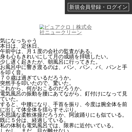
新規会員登録・ログイン
気になっちゃう
本日は、定休日。
午前中は、月１度の会社の監査がある。
身も心もきれいにして月の成績を拝聴したい。
少し遅く起きたが、朝風呂に行ってきた。
お風呂中に響き渡るのは、パン、パン、パ、パンと手
を叩く音。
７０歳は過ぎているだろうか。
突然手を叩いたので、驚いた。
これから、何がおこるのだろうか。
電気風呂の振動を腰にあてながら、釘付けになって見
ていた。
すると、中腰になり、手首を振り、今度は腕全体を前
に出して体全体を揺らすそぶり。
不思議な柔軟体操だろうか、阿波踊りにも似ている。
既に５分は、経過している。
私の体制も電気風呂では、限界に近付いている。
しかし、まだ、目が離せない。