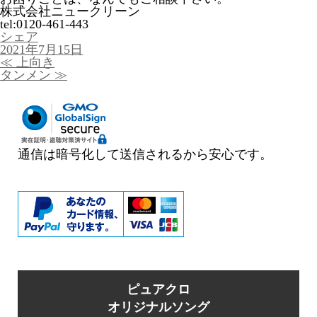
株式会社ニュークリーン
tel:0120-461-443
シェア
投
2021年7月15日
稿
投
≪
上向き
日:
稿
タンメン
≫
ナ
ビ
ゲ
ー
シ
ョ
通信は暗号化して送信されるから安心です。
ン
ピュアクロ
オリジナルソング